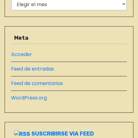
r
E
í
N
a
T
s
R
A
Meta
D
A
Acceder
S
Feed de entradas
D
E
Feed de comentarios
L
B
WordPress.org
L
O
G
SUSCRIBIRSE VIA FEED