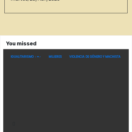
You missed
IGUALITARISMO ♀=♂
MUJERES
VIOLENCIA DE GÉNERO Y MACHISTA