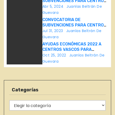
a
SUBVENCIONES PARA CENTROS
VASCOS – EUSKAL ETXEAK
Abr 5, 2024
Juanlas Beltrán De
c
Guevara
CONVOCATORIA DE
i
SUBVENCIONES PARA CENTROS
VASCOS – EUSKAL ETXEAK,
Jul 31, 2023
Juanlas Beltrán De
ó
PARA EL AÑO 2023
Guevara
n
AYUDAS ECONÓMICAS 2022 A
CENTROS VASCOS PARA
d
ATENDER NECESIDADES
Oct 25, 2022
Juanlas Beltrán De
ASISTENCIALES Y SITUACIONES
Guevara
e
DE EXTREMA NECESIDAD DE
PERSONAS PERTENECIENTES A
e
LAS COLECTIVIDADES VASCAS
EN EL EXTRANJERO
n
Categorías
t
C
r
a