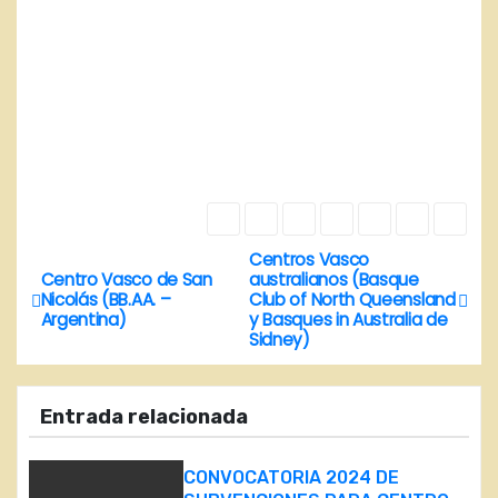
Centros Vasco
N
Centro Vasco de San
australianos (Basque
Nicolás (BB.AA. –
Club of North Queensland
a
Argentina)
y Basques in Australia de
Sidney)
v
e
Entrada relacionada
g
CONVOCATORIA 2024 DE