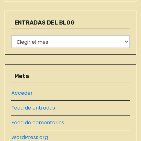
t
a
e
d
g
ENTRADAS DEL BLOG
o
a
r
E
s
í
N
a
T
s
R
A
Meta
D
A
Acceder
S
Feed de entradas
D
E
Feed de comentarios
L
B
WordPress.org