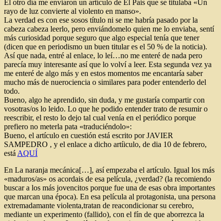
El otro día me enviaron un artículo de El Pais que se titulaba «Un
rayo de luz convierte al violento en manso».
La verdad es con ese sosos título ni se me habría pasado por la
cabeza cabeza leerlo, pero enviándomelo quien me lo enviaba, sentí
más curiosidad porque seguro que algo especial tenía que tener
(dicen que en periodismo un buen titular es el 50 % de la noticia).
Así que nada, entré al enlace, lo leí…no me enteré de nada pero
parecía muy interesante así que lo volví a leer. Esta segunda vez ya
me enteré de algo más y en estos momentos me encantaría saber
mucho más de nuerociencia o similares para poder entenderlo del
todo.
Bueno, algo he aprendido, sin duda, y me gustaría compartir con
vosotras/os lo leido. Lo que he podido entender trato de resumir o
reescribir, el resto lo dejo tal cual venía en el periódico porque
prefiero no meterla pata «traduciéndolo»:
Bueno, el artículo en cuestión está escrito por JAVIER
SAMPEDRO , y el enlace a dicho artíiculo, de dia 10 de febrero,
está
AQUÍ
En La naranja mecánica[…], así empezaba el artículo. Igual los más
«maduros/as» os acordais de esa película, ¿verdad? (la recomiendo
buscar a los más jovencitos porque fue una de esas obra importantes
que marcan una época). En esa película al protagonista, una persona
extremadamante violenta,tratan de reacondicionar su cerebro,
mediante un experimento (fallido), con el fín de que aborrezca la