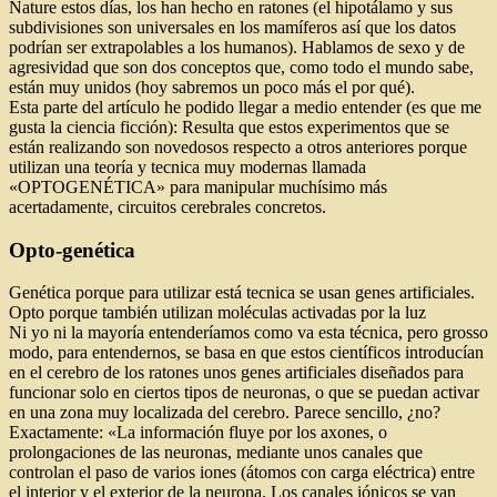
Nature estos días, los han hecho en ratones (el hipotálamo y sus
subdivisiones son universales en los mamíferos así que los datos
podrían ser extrapolables a los humanos). Hablamos de sexo y de
agresividad que son dos conceptos que, como todo el mundo sabe,
están muy unidos (hoy sabremos un poco más el por qué).
Esta parte del artículo he podido llegar a medio entender (es que me
gusta la ciencia ficción): Resulta que estos experimentos que se
están realizando son novedosos respecto a otros anteriores porque
utilizan una teoría y tecnica muy modernas llamada
«OPTOGENÉTICA» para manipular muchísimo más
acertadamente, circuitos cerebrales concretos.
Opto-genética
Genética porque para utilizar está tecnica se usan genes artificiales.
Opto porque también utilizan moléculas activadas por la luz
Ni yo ni la mayoría entenderíamos como va esta técnica, pero grosso
modo, para entendernos, se basa en que estos científicos introducían
en el cerebro de los ratones unos genes artificiales diseñados para
funcionar solo en ciertos tipos de neuronas, o que se puedan activar
en una zona muy localizada del cerebro. Parece sencillo, ¿no?
Exactamente: «La información fluye por los axones, o
prolongaciones de las neuronas, mediante unos canales que
controlan el paso de varios iones (átomos con carga eléctrica) entre
el interior y el exterior de la neurona. Los canales iónicos se van