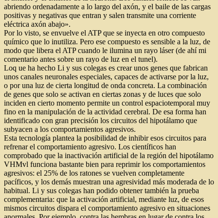
abriendo ordenadamente a lo largo del axón, y el baile de las cargas
positivas y negativas que entran y salen transmite una corriente
eléctrica axón abajo».
Por lo visto, se envuelve el ATP que se inyecta en otro compuesto
químico que lo inutiliza. Pero ese compuesto es sensible a la luz, de
modo que libera el ATP cuando le ilumina un rayo láser (de ahí mi
comentario antes sobre un rayo de luz en el tunel).
Loq ue ha hecho Li y sus colegas es crear unos genes que fabrican
unos canales neuronales especiales, capaces de activarse por la luz,
o por una luz de cierta longitud de onda concreta. La combinación
de genes que solo se activan en ciertas zonas y de luces que solo
inciden en cierto momento permite un control espaciotemporal muy
fino en la manipulación de la actividad cerebral. De esa forma han
identificado con gran precisión los circuitos del hipotálamo que
subyacen a los comportamientos agresivos.
Esta tecnología plantea la posibilidad de inhibir esos circuitos para
refrenar el comportamiento agresivo. Los científicos han
comprobado que la inactivación artificial de la región del hipotálamo
VHMvl funciona bastante bien para reprimir los comportamientos
agresivos: el 25% de los ratones se vuelven completamente
pacíficos, y los demás muestran una agresividad más moderada de lo
habitual. Li y sus colegas han podido obtener también la prueba
complementaria: que la activación artificial, mediante luz, de esos
mismos circuitos dispara el comportamiento agresivo en situaciones
anormales. Por ejemplo, contra las hembras en lugar de contra los