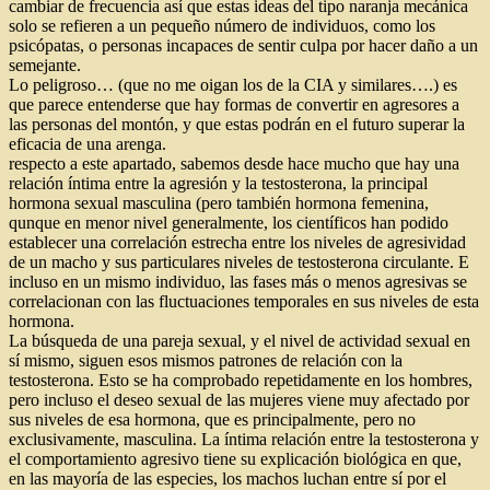
cambiar de frecuencia así que estas ideas del tipo naranja mecánica
solo se refieren a un pequeño número de individuos, como los
psicópatas, o personas incapaces de sentir culpa por hacer daño a un
semejante.
Lo peligroso… (que no me oigan los de la CIA y similares….) es
que parece entenderse que hay formas de convertir en agresores a
las personas del montón, y que estas podrán en el futuro superar la
eficacia de una arenga.
respecto a este apartado, sabemos desde hace mucho que hay una
relación íntima entre la agresión y la testosterona, la principal
hormona sexual masculina (pero también hormona femenina,
qunque en menor nivel generalmente, los científicos han podido
establecer una correlación estrecha entre los niveles de agresividad
de un macho y sus particulares niveles de testosterona circulante. E
incluso en un mismo individuo, las fases más o menos agresivas se
correlacionan con las fluctuaciones temporales en sus niveles de esta
hormona.
La búsqueda de una pareja sexual, y el nivel de actividad sexual en
sí mismo, siguen esos mismos patrones de relación con la
testosterona. Esto se ha comprobado repetidamente en los hombres,
pero incluso el deseo sexual de las mujeres viene muy afectado por
sus niveles de esa hormona, que es principalmente, pero no
exclusivamente, masculina. La íntima relación entre la testosterona y
el comportamiento agresivo tiene su explicación biológica en que,
en las mayoría de las especies, los machos luchan entre sí por el