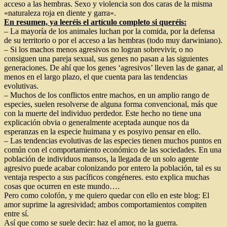
acceso a las hembras. Sexo y violencia son dos caras de la misma
«naturaleza roja en diente y garra».
En resumen, ya leeréis el artículo completo si queréis:
– La mayoría de los animales luchan por la comida, por la defensa
de su territorio o por el acceso a las hembras (todo muy darwiniano).
– Si los machos menos agresivos no logran sobrevivir, o no
consiguen una pareja sexual, sus genes no pasan a las siguientes
generaciones. De ahí que los genes ‘agresivos’ lleven las de ganar, al
menos en el largo plazo, el que cuenta para las tendencias
evolutivas.
– Muchos de los conflictos entre machos, en un amplio rango de
especies, suelen resolverse de alguna forma convencional, más que
con la muerte del individuo perdedor. Este hecho no tiene una
explicación obvia o generalmente aceptada aunque nos da
esperanzas en la especie huimana y es posyivo pensar en ello.
– Las tendencias evolutivas de las especies tienen muchos puntos en
común con el comportamiento económico de las sociedades. En una
población de individuos mansos, la llegada de un solo agente
agresivo puede acabar colonizando por entero la población, tal es su
ventaja respecto a sus pacíficos congéneres. esto explica muchas
cosas que ocurren en este mundo….
Pero como colofón, y me quiero quedar con ello en este blog: El
amor suprime la agresividad; ambos comportamientos compiten
entre sí.
Así que como se suele decir: haz el amor, no la guerra.