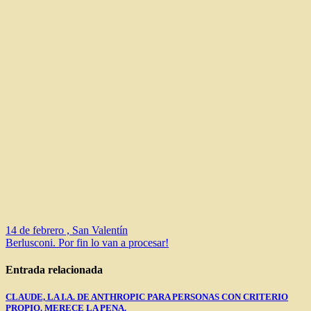
Navegación
14 de febrero , San Valentín
Berlusconi. Por fin lo van a procesar!
de
entradas
Entrada relacionada
CLAUDE, LA I.A. DE ANTHROPIC PARA PERSONAS CON CRITERIO
PROPIO. MERECE LA PENA.