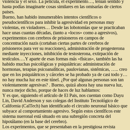
violencia y el sexo. La película, el experimento…, tenían sentido y
hasta podías imaginarte cosas similares en las omisarías de ciertos
paises.
Bueno, han habido innumerables intentos científicos o
pseudocientíficos para inhibir la agresividad en personas muy
violentas, en violadores… Desde las lobotomías que se practicaban
hace unas cuantas décadas, (tanto a «locos» como a agresivos),
experimentos con cerebros de prisioneros en campos de
concentración nazis (cortaban ciertas partes de cerebros de
prisioneros para ver su reacciones), administración de progesterona
mediante inyecciones, inhibición de testosterona, extirpación de
testículos….Y aparte de esas formas más «físicas», también las ha
habido muchas psicológicas y psiquiátricas: administración de
hormonas, terapias psicoanalíticas, paulovianas, sistémicas, ….. creo
que en los psiquiátricos y cárceles se ha probado ya de casi todo y…
no hay mucha luz en este túnel. ¿Por qué algunas personas son tan
violentamente agresivas? . Bueno, quizá ahora hay una nueva luz,
nunca mejor dicho, porque de haces de luz hablamos:
Y es que, siguiendo el artículo de El Pais, nos cuentan como Dayu
Lin, David Anderson y sus colegas del Instituto Tecnológico de
California (CalTech) han identificado el circuito neuronal básico que
subyace al comportamiento agresivo. Según estos científicos este
sistema nueronal está situado en una subregión concreta del
hipotálamo (en la base del cerebro).
Los experimentos, que se presentaban en la prestigiosa revista