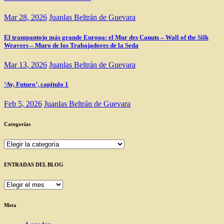
Mar 28, 2026
Juanlas Beltrán de Guevara
El trampantojo más grande Europa: el Mur des Canuts – Wall of the Silk
Weavers – Muro de los Trabajadores de la Seda
Mar 13, 2026
Juanlas Beltrán de Guevara
‘Ay, Futuro’, capítulo 1
Feb 5, 2026
Juanlas Beltrán de Guevara
Categorías
Categorías
ENTRADAS DEL BLOG
ENTRADAS
DEL
BLOG
Meta