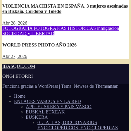
VIOLENCIA MACHISTA EN ESPAÑA. 3 mujeres asesinadas
en Bizkaia, Córdoba y Toledo
Abr 28, 2026
FOTOGRAFIA
FOTOGRAFIAS HISTORICAS
inmigracion
SOCIEDAD y LIBERTAD
WORLD PRESS PHOTO AÑO 2026
Abr 27, 2026
IBASQUE.COM
ONGI ETORRI
Funciona gracias a WordPress
|
Tema: Newses de
Themeansar
.
Home
ENLACES VASCOS EN LA RED
APPs EUSKERA Y PAIS VASCO
EUSKAL ETXEAK
EUSKERA
01.- ATLAS, DICCIONARIOS
ENCICLOPÉDICOS, ENCICLOPEDIAS