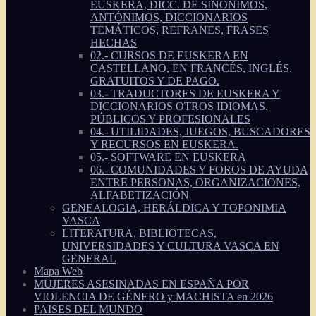
EUSKERA, DICC. DE SINÓNIMOS,
ANTÓNIMOS, DICCIONARIOS
TEMÁTICOS, REFRANES, FRASES
HECHAS
02.- CURSOS DE EUSKERA EN
CASTELLANO, EN FRANCÉS, INGLÉS.
GRATUITOS Y DE PAGO.
03.- TRADUCTORES DE EUSKERA Y
DICCIONARIOS OTROS IDIOMAS.
PÚBLICOS Y PROFESIONALES
04.- UTILIDADES, JUEGOS, BUSCADORES
Y RECURSOS EN EUSKERA.
05.- SOFTWARE EN EUSKERA
06.- COMUNIDADES Y FOROS DE AYUDA
ENTRE PERSONAS, ORGANIZACIONES,
ALFABETIZACIÓN
GENEALOGIA, HERÁLDICA Y TOPONIMIA
VASCA
LITERATURA, BIBLIOTECAS,
UNIVERSIDADES Y CULTURA VASCA EN
GENERAL
Mapa Web
MUJERES ASESINADAS EN ESPAÑA POR
VIOLENCIA DE GÉNERO y MACHISTA en 2026
PAISES DEL MUNDO