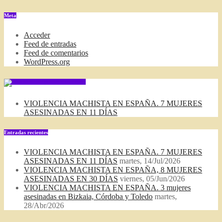
DEL
BLOG
Meta
Acceder
Feed de entradas
Feed de comentarios
WordPress.org
SUSCRIBIRSE VIA FEED
VIOLENCIA MACHISTA EN ESPAÑA. 7 MUJERES
ASESINADAS EN 11 DÍAS
Entradas recientes
VIOLENCIA MACHISTA EN ESPAÑA. 7 MUJERES
ASESINADAS EN 11 DÍAS
martes, 14/Jul/2026
VIOLENCIA MACHISTA EN ESPAÑA, 8 MUJERES
ASESINADAS EN 30 DÍAS
viernes, 05/Jun/2026
VIOLENCIA MACHISTA EN ESPAÑA. 3 mujeres
asesinadas en Bizkaia, Córdoba y Toledo
martes,
28/Abr/2026