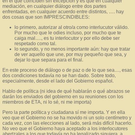
en el que coinciden sin excepción y es que en cualquier
mediación, en cualquier diálogo entre dos partes
enfrentadas, en cualquier acuerdo entre distintos, …. hay
dos cosas que son IMPRESCINDIBLES:
lo primero, autorizar al otro/a como interlucutor válido.
Por mucho que le odies incluso, por mucho que te
caiga mal…., es tu interlocutor y por ello debe ser
respetado como tal.
lo segundo, y no menos importante aún: hay que tratar
de ver aquello que une, por muy pequeño que sea, y
dejar lo que separa para el final.
En este proceso de diálogo o de paz o de lo que sea…, esas
dos condiciones todavía no se han dado. Sobre todo,
especialmente, desde el lado del Gobierno español.
Hablo de política (ni idea de qué hablarán o qué abrazos se
darán los enviados del gobierno en su reuniones con los
miembros de ETA, ni lo sé, ni me importa)
Pero la parte política y ciudadana sí me importa. Y en ella
veo que el Gobierno no se ha movido ni un solo centímetro y
cada vez, con las elecciones al lado, será más difícil hacerlo.
No veo que el Gobierno haya aceptado a los interlocutores
abertzales a los que todavía no ha legalizado siquiera, a