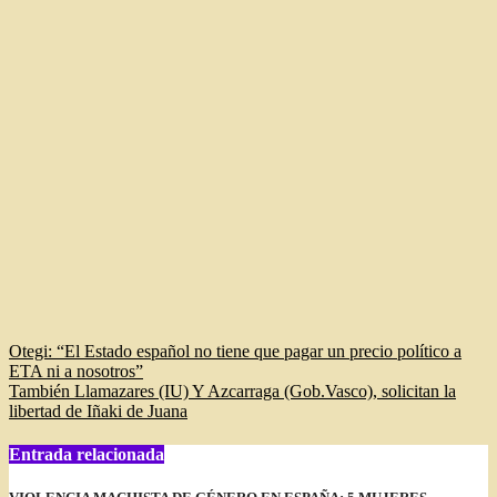
Navegación
Otegi: “El Estado español no tiene que pagar un precio político a
ETA ni a nosotros”
de
También Llamazares (IU) Y Azcarraga (Gob.Vasco), solicitan la
entradas
libertad de Iñaki de Juana
Entrada relacionada