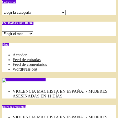
Categorías
Categorías
ENTRADAS DEL BLOG
ENTRADAS
DEL
BLOG
Meta
Acceder
Feed de entradas
Feed de comentarios
WordPress.org
SUSCRIBIRSE VIA FEED
VIOLENCIA MACHISTA EN ESPAÑA. 7 MUJERES
ASESINADAS EN 11 DÍAS
Entradas recientes
VIOLENCIA MACHISTA EN ESPAÑA. 7 MUJERES