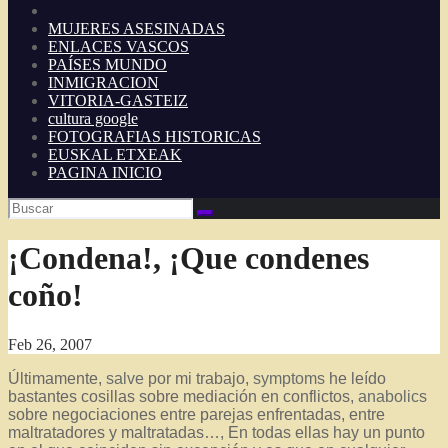
MUJERES ASESINADAS
ENLACES VASCOS
PAÍSES MUNDO
INMIGRACION
VITORIA-GASTEIZ
cultura google
FOTOGRAFIAS HISTORICAS
EUSKAL ETXEAK
PAGINA INICIO
¡Condena!, ¡Que condenes
coño!
Feb 26, 2007
Últimamente,
salve
por mi trabajo,
symptoms
he leído
bastantes cosillas sobre mediación en conflictos,
anabolics
sobre negociaciones entre parejas enfrentadas, entre
maltratadores y maltratadas…, En todas ellas hay un punto