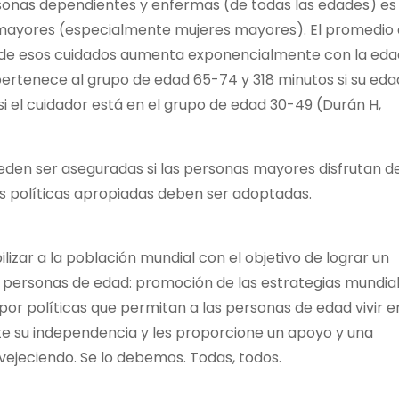
sonas dependientes y enfermas (de todas las edades) es
 mayores (especialmente mujeres mayores). El promedio
n de esos cuidados aumenta exponencialmente con la eda
 pertenece al grupo de edad 65-74 y 318 minutos si su eda
 el cuidador está en el grupo de edad 30-49 (Durán H,
ueden ser aseguradas si las personas mayores disfrutan d
es políticas apropiadas deben ser adoptadas.
bilizar a la población mundial con el objetivo de lograr un
as personas de edad: promoción de las estrategias mundia
 por políticas que permitan a las personas de edad vivir e
e su independencia y les proporcione un apoyo y una
ejeciendo. Se lo debemos. Todas, todos.