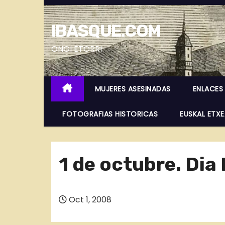
S
a
IBASQUE.COM
l
t
ONGI ETORRI
a
r
MUJERES ASESINADAS
ENLACES
a
l
FOTOGRAFIAS HISTORICAS
EUSKAL ETX
c
o
n
1 de octubre. Dia
t
e
n
Oct 1, 2008
i
d