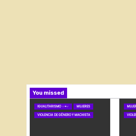
You missed
IGUALITARISMO ♀=♂
MUJERES
MUJE
VIOLENCIA DE GÉNERO Y MACHISTA
VIOLE