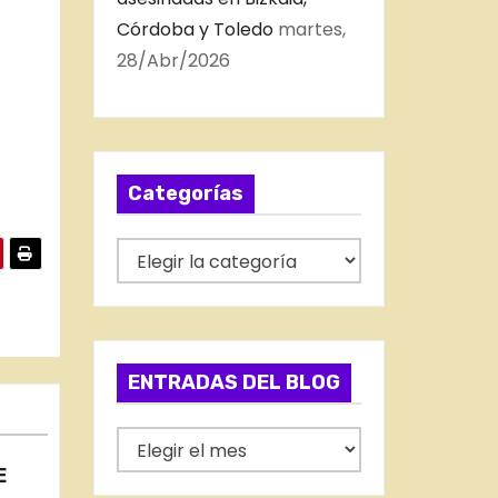
Córdoba y Toledo
martes,
28/Abr/2026
Categorías
C
a
t
e
g
ENTRADAS DEL BLOG
o
r
E
í
N
E