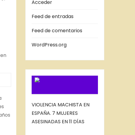
A
Acceder
S
Feed de entradas
D
E
Feed de comentarios
L
B
WordPress.org
L
 en
O
G
SUSCRIBIRSE
VIA FEED
a
VIOLENCIA MACHISTA EN
es
ESPAÑA. 7 MUJERES
 años
ASESINADAS EN 11 DÍAS