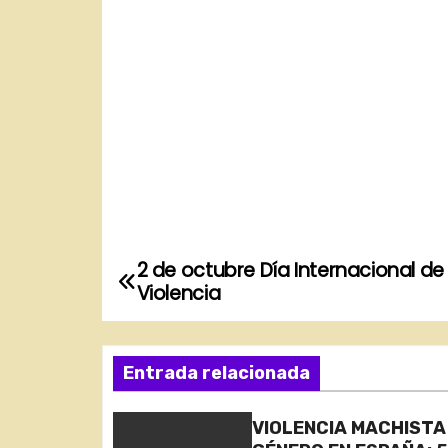
2 de octubre Día Internacional de
N
Violencia
a
v
Entrada relacionada
e
VIOLENCIA MACHISTA
g