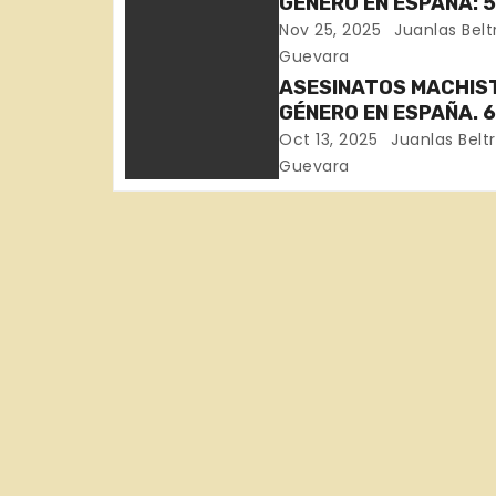
GÉNERO EN ESPAÑA: 
MUJERES ASESINADAS
Nov 25, 2025
Juanlas Belt
a
SEMANAS DE NOVIEMB
Guevara
Huelva, Zaragoza,
c
ASESINATOS MACHIS
Barcelona, Madrid y 
GÉNERO EN ESPAÑA. 
i
MUJERES ASESINADA
Oct 13, 2025
Juanlas Belt
SEPTIEMBRE (Sevilla,
Guevara
ó
Murcia, Sevilla, Málag
Girona, Badajoz)
n
d
e
e
n
t