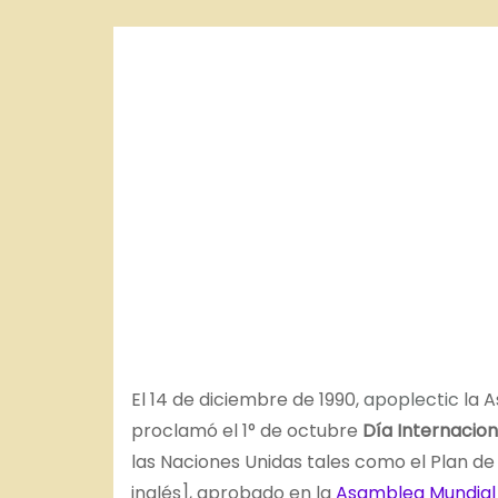
o
El 14 de diciembre de 1990,
apoplectic
la A
proclamó el 1° de octubre
Día Internacion
las Naciones Unidas tales como el Plan de
inglés], aprobado en la
Asamblea Mundial 