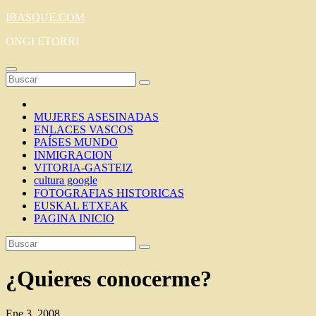
Saltar
IBASQUE.COM
al
ONGI ETORRI
contenido
MUJERES ASESINADAS
ENLACES VASCOS
PAÍSES MUNDO
INMIGRACION
VITORIA-GASTEIZ
cultura google
FOTOGRAFIAS HISTORICAS
EUSKAL ETXEAK
PAGINA INICIO
¿Quieres conocerme?
Ene 3, 2008