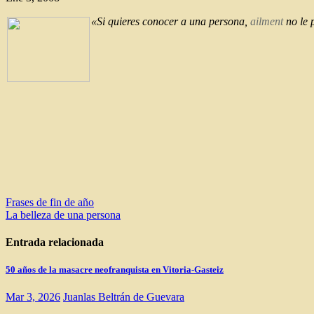
«Si quieres conocer a una persona,
ailment
no le 
Navegación
Frases de fin de año
La belleza de una persona
de
entradas
Entrada relacionada
50 años de la masacre neofranquista en Vitoria-Gasteiz
Mar 3, 2026
Juanlas Beltrán de Guevara