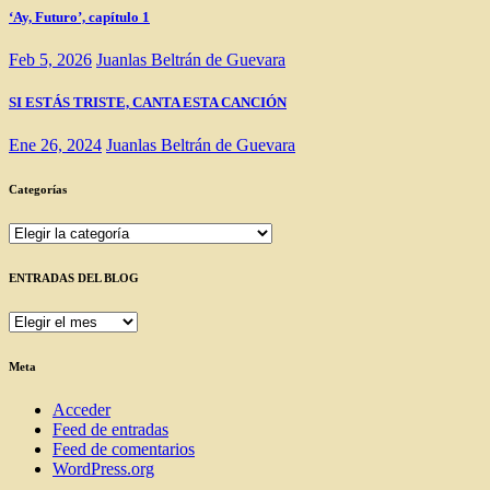
‘Ay, Futuro’, capítulo 1
Feb 5, 2026
Juanlas Beltrán de Guevara
SI ESTÁS TRISTE, CANTA ESTA CANCIÓN
Ene 26, 2024
Juanlas Beltrán de Guevara
Categorías
Categorías
ENTRADAS DEL BLOG
ENTRADAS
DEL
BLOG
Meta
Acceder
Feed de entradas
Feed de comentarios
WordPress.org