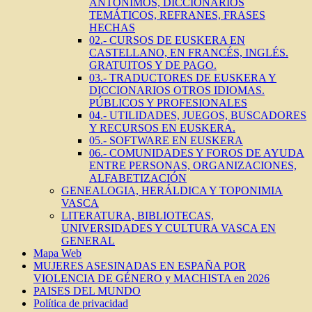
ANTÓNIMOS, DICCIONARIOS
TEMÁTICOS, REFRANES, FRASES
HECHAS
02.- CURSOS DE EUSKERA EN
CASTELLANO, EN FRANCÉS, INGLÉS.
GRATUITOS Y DE PAGO.
03.- TRADUCTORES DE EUSKERA Y
DICCIONARIOS OTROS IDIOMAS.
PÚBLICOS Y PROFESIONALES
04.- UTILIDADES, JUEGOS, BUSCADORES
Y RECURSOS EN EUSKERA.
05.- SOFTWARE EN EUSKERA
06.- COMUNIDADES Y FOROS DE AYUDA
ENTRE PERSONAS, ORGANIZACIONES,
ALFABETIZACIÓN
GENEALOGIA, HERÁLDICA Y TOPONIMIA
VASCA
LITERATURA, BIBLIOTECAS,
UNIVERSIDADES Y CULTURA VASCA EN
GENERAL
Mapa Web
MUJERES ASESINADAS EN ESPAÑA POR
VIOLENCIA DE GÉNERO y MACHISTA en 2026
PAISES DEL MUNDO
Política de privacidad