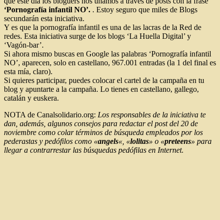
que este día los blóguers nos unamos a través de posts con la frase
‘Pornografía infantil NO’.
. Estoy seguro que miles de Blogs
secundarán esta iniciativa.
Y es que la pornografía infantil es una de las lacras de la Red de
redes. Esta iniciativa surge de los blogs ‘La Huella Digital’ y
‘Vagón-bar’.
Si ahora mismo buscas en Google las palabras ‘Pornografía infantil
NO’, aparecen, solo en castellano, 967.001 entradas (la 1 del final es
esta mía, claro).
Si quieres participar, puedes colocar el cartel de la campaña en tu
blog y apuntarte a la campaña. Lo tienes en castellano, gallego,
catalán y euskera.
NOTA de Canalsolidario.org:
Los responsables de la iniciativa te
dan, además, algunos consejos para redactar el post del 20 de
noviembre como colar términos de búsqueda empleados por los
pederastas y pedófilos como «
angels
«, «
lolitas
» o «
preteens
» para
llegar a contrarrestar las búsquedas pedófilas en Internet.