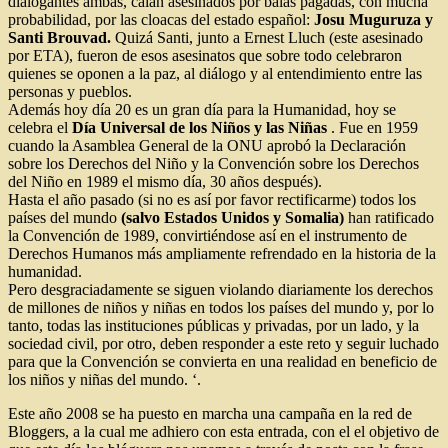
dialogantes ambas, caían asesinados por balas pagadas, con mucha
probabilidad, por las cloacas del estado español:
Josu Muguruza y
Santi Brouvad.
Quizá Santi, junto a Ernest Lluch (este asesinado
por ETA), fueron de esos asesinatos que sobre todo celebraron
quienes se oponen a la paz, al diálogo y al entendimiento entre las
personas y pueblos.
Además hoy día 20 es un gran día para la Humanidad, hoy se
celebra el
Día Universal de los Niños y las Niñas
. Fue en 1959
cuando la Asamblea General de la ONU aprobó la Declaración
sobre los Derechos del Niño y la Convención sobre los Derechos
del Niño en 1989 el mismo día, 30 años después).
Hasta el año pasado (si no es así por favor rectificarme) todos los
países del mundo
(salvo Estados Unidos y Somalia)
han ratificado
la Convención de 1989, convirtiéndose así en el instrumento de
Derechos Humanos más ampliamente refrendado en la historia de la
humanidad.
Pero desgraciadamente se siguen violando diariamente los derechos
de millones de niños y niñas en todos los países del mundo y, por lo
tanto, todas las instituciones públicas y privadas, por un lado, y la
sociedad civil, por otro, deben responder a este reto y seguir luchado
para que la Convención se convierta en una realidad en beneficio de
los niños y niñas del mundo. ‘.
Este año 2008 se ha puesto en marcha una campaña en la red de
Bloggers, a la cual me adhiero con esta entrada, con el el objetivo de