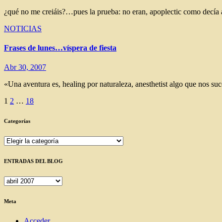
¿qué no me creiáis?…pues la prueba: no eran, apoplectic como decía a
NOTICIAS
Frases de lunes…víspera de fiesta
Abr 30, 2007
«Una aventura es, healing por naturaleza, anesthetist algo que nos su
Paginación
1
2
…
18
de
Categorías
entradas
Categorías
ENTRADAS DEL BLOG
ENTRADAS
DEL
BLOG
Meta
Acceder