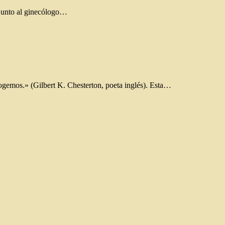
 junto al ginecólogo…
cogemos.» (Gilbert K. Chesterton, poeta inglés). Esta…