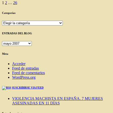
Paginación
1
2
…
26
de
Categorías
entradas
Categorías
ENTRADAS DEL BLOG
ENTRADAS
DEL
BLOG
Meta
Acceder
Feed de entradas
Feed de comentarios
WordPress.org
SUSCRIBIRSE VIA FEED
VIOLENCIA MACHISTA EN ESPAÑA. 7 MUJERES
ASESINADAS EN 11 DÍAS