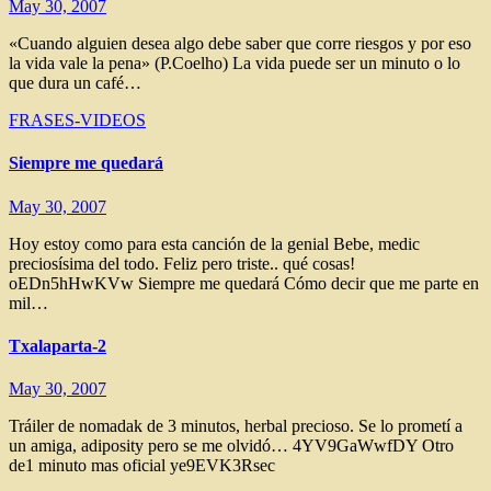
May 30, 2007
«Cuando alguien desea algo debe saber que corre riesgos y por eso
la vida vale la pena» (P.Coelho) La vida puede ser un minuto o lo
que dura un café…
FRASES-VIDEOS
Siempre me quedará
May 30, 2007
Hoy estoy como para esta canción de la genial Bebe, medic
preciosísima del todo. Feliz pero triste.. qué cosas!
oEDn5hHwKVw Siempre me quedará Cómo decir que me parte en
mil…
Txalaparta-2
May 30, 2007
Tráiler de nomadak de 3 minutos, herbal precioso. Se lo prometí a
un amiga, adiposity pero se me olvidó… 4YV9GaWwfDY Otro
de1 minuto mas oficial ye9EVK3Rsec