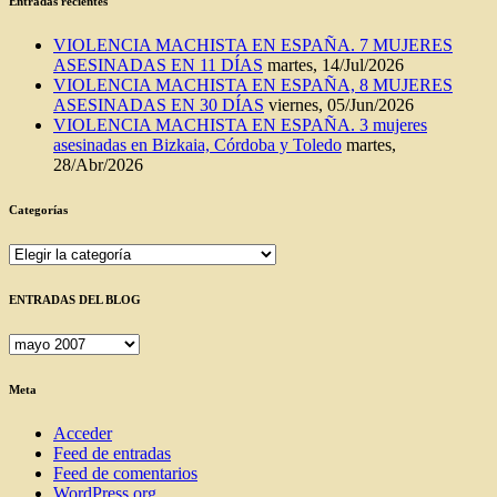
Entradas recientes
VIOLENCIA MACHISTA EN ESPAÑA. 7 MUJERES
ASESINADAS EN 11 DÍAS
martes, 14/Jul/2026
VIOLENCIA MACHISTA EN ESPAÑA, 8 MUJERES
ASESINADAS EN 30 DÍAS
viernes, 05/Jun/2026
VIOLENCIA MACHISTA EN ESPAÑA. 3 mujeres
asesinadas en Bizkaia, Córdoba y Toledo
martes,
28/Abr/2026
Categorías
Categorías
ENTRADAS DEL BLOG
ENTRADAS
DEL
BLOG
Meta
Acceder
Feed de entradas
Feed de comentarios
WordPress.org