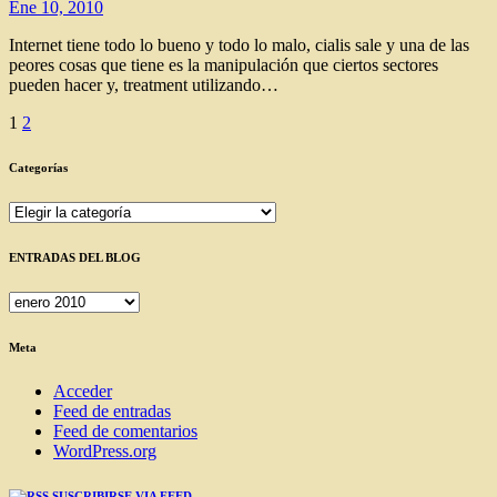
Ene 10, 2010
Internet tiene todo lo bueno y todo lo malo, cialis sale y una de las
peores cosas que tiene es la manipulación que ciertos sectores
pueden hacer y, treatment utilizando…
Paginación
1
2
de
Categorías
entradas
Categorías
ENTRADAS DEL BLOG
ENTRADAS
DEL
BLOG
Meta
Acceder
Feed de entradas
Feed de comentarios
WordPress.org
SUSCRIBIRSE VIA FEED