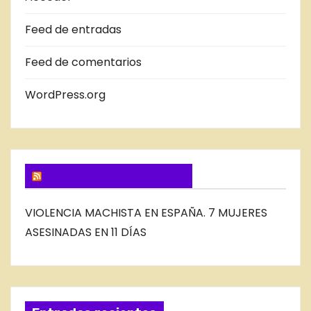
S
Feed de entradas
D
E
Feed de comentarios
L
B
WordPress.org
L
O
G
SUSCRIBIRSE VIA FEED
VIOLENCIA MACHISTA EN ESPAÑA. 7 MUJERES
ASESINADAS EN 11 DÍAS