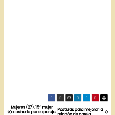
Mujeres (27). 15ª mujer
N
Posturas para mejorar la
asesinada por su pareja.
relación de pareja