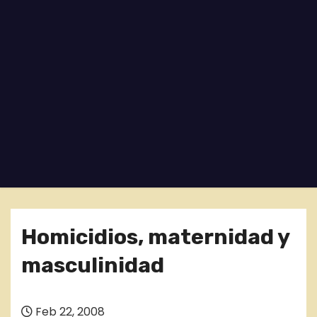
o
Homicidios, maternidad y
masculinidad
Feb 22, 2008