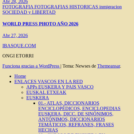
Abr 28, 2026
FOTOGRAFIA
FOTOGRAFIAS HISTORICAS
inmigracion
SOCIEDAD y LIBERTAD
WORLD PRESS PHOTO AÑO 2026
Abr 27, 2026
IBASQUE.COM
ONGI ETORRI
Funciona gracias a WordPress
|
Tema: Newses de
Themeansar
.
Home
ENLACES VASCOS EN LA RED
APPs EUSKERA Y PAIS VASCO
EUSKAL ETXEAK
EUSKERA
01.- ATLAS, DICCIONARIOS
ENCICLOPÉDICOS, ENCICLOPEDIAS
EUSKERA, DICC. DE SINÓNIMOS,
ANTÓNIMOS, DICCIONARIOS
TEMÁTICOS, REFRANES, FRASES
HECHAS