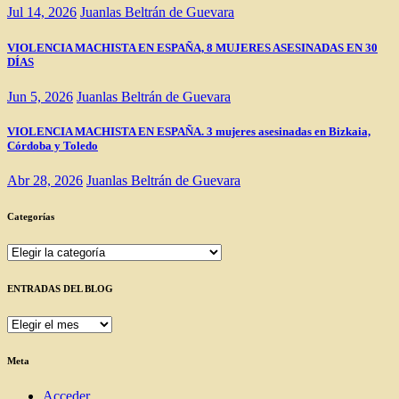
Jul 14, 2026
Juanlas Beltrán de Guevara
VIOLENCIA MACHISTA EN ESPAÑA, 8 MUJERES ASESINADAS EN 30
DÍAS
Jun 5, 2026
Juanlas Beltrán de Guevara
VIOLENCIA MACHISTA EN ESPAÑA. 3 mujeres asesinadas en Bizkaia,
Córdoba y Toledo
Abr 28, 2026
Juanlas Beltrán de Guevara
Categorías
Categorías
ENTRADAS DEL BLOG
ENTRADAS
DEL
BLOG
Meta
Acceder