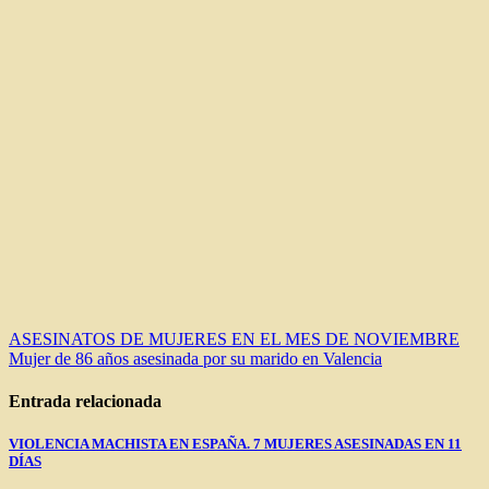
Navegación
ASESINATOS DE MUJERES EN EL MES DE NOVIEMBRE
Mujer de 86 años asesinada por su marido en Valencia
de
entradas
Entrada relacionada
VIOLENCIA MACHISTA EN ESPAÑA. 7 MUJERES ASESINADAS EN 11
DÍAS