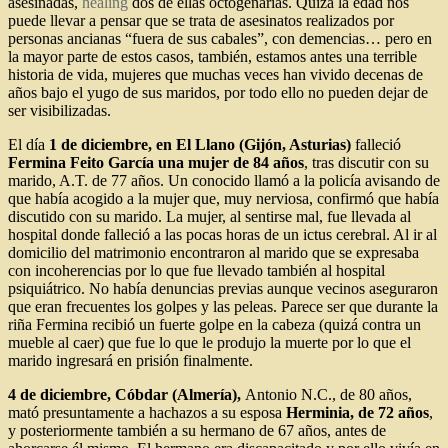
asesinadas,
healing
dos de ellas octogenarias. Quizá la edad nos
puede llevar a pensar que se trata de asesinatos realizados por
personas ancianas “fuera de sus cabales”, con demencias… pero en
la mayor parte de estos casos, también, estamos antes una terrible
historia de vida, mujeres que muchas veces han vivido decenas de
años bajo el yugo de sus maridos, por todo ello no pueden dejar de
ser visibilizadas.
El día
1 de diciembre, en El Llano (Gijón,
Asturias)
falleció
Fermina Feito García una mujer de 84 años
, tras discutir con su
marido, A.T. de 77 años. Un conocido llamó a la policía avisando de
que había acogido a la mujer que, muy nerviosa, confirmó que había
discutido con su marido. La mujer, al sentirse mal, fue llevada al
hospital donde falleció a las pocas horas de un ictus cerebral. Al ir al
domicilio del matrimonio encontraron al marido que se expresaba
con incoherencias por lo que fue llevado también al hospital
psiquiátrico. No había denuncias previas aunque vecinos aseguraron
que eran frecuentes los golpes y las peleas. Parece ser que durante la
riña Fermina recibió un fuerte golpe en la cabeza (quizá contra un
mueble al caer) que fue lo que le produjo la muerte por lo que el
marido ingresará en prisión finalmente.
4 de diciembre, Cóbdar (Almería),
Antonio N.C., de 80 años,
mató presuntamente a hachazos a su esposa
Herminia, de 72 años
,
y posteriormente también a su hermano de 67 años, antes de