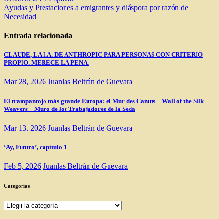
de
Ayudas y Prestaciones a emigrantes y diáspora por razón de
entradas
Necesidad
Entrada relacionada
CLAUDE, LA I.A. DE ANTHROPIC PARA PERSONAS CON CRITERIO
PROPIO. MERECE LA PENA.
Mar 28, 2026
Juanlas Beltrán de Guevara
El trampantojo más grande Europa: el Mur des Canuts – Wall of the Silk
Weavers – Muro de los Trabajadores de la Seda
Mar 13, 2026
Juanlas Beltrán de Guevara
‘Ay, Futuro’, capítulo 1
Feb 5, 2026
Juanlas Beltrán de Guevara
Categorías
Categorías