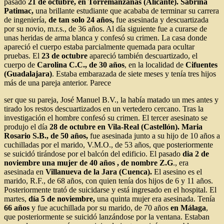
pasado
21 de octubre, en Torremanzanas (Alicante). Sabrina
Patimac,
una brillante estudiante que acababa de terminar su carrera
de ingeniería,
de tan solo 24 años,
fue asesinada y descuartizada
por su novio, m.r.s., de 36 años. Al día siguiente fue a curarse de
unas heridas de arma blanca y confesó su crimen. La casa donde
apareció el cuerpo estaba parcialmente quemada para ocultar
pruebas. El
23 de octubre
apareció también descuartizado, el
cuerpo de
Carolina C.C., de 30 años
, en la localidad de
Cifuentes
(Guadalajara)
. Estaba embarazada de siete meses y tenía tres hijos
más de una pareja anterior. Parece
ser que su pareja, José Manuel B.V., la había matado un mes antes y
tirado los restos descuartizados en un vertedero cercano. Tras la
investigación el hombre confesó su crimen. El tercer asesinato se
produjo el día
28 de octubre en Vila-Real (Castellón). Maria
Rosario S.B., de 50 años,
fue asesinada junto a su hijo de 10 años a
cuchilladas por el marido, V.M.O., de 53 años, que posteriormente
se suicidó tirándose por el balcón del edificio. El pasado
dia 2 de
noviembre una mujer de 40 años , de nombre Z.G
., era
asesinada en
Villanueva de la Jara (Cuenca).
El asesino es el
marido, R.F., de 68 años, con quien tenía dos hijos de 6 y 11 años.
Posteriormente trató de suicidarse y está ingresado en el hospital. El
martes,
día 5 de noviembre,
una quinta mujer era asesinada. Tenía
66 años
y fue acuchillada por su marido, de 70 años
en Málaga
,
que posteriormente se suicidó lanzándose por la ventana. Estaban