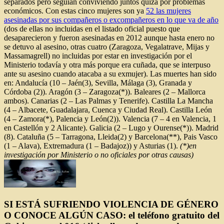
separados pero seguían conviviendo juntos quizá por problemas
económicos. Con estas cinco mujeres son ya
52 las mujeres
asesinadas por sus compañeros o excompañeros en lo que va de año
(dos de ellas no incluidas en el listado oficial puesto que
desaparecieron y fueron asesinadas en 2012 aunque hasta enero no
se detuvo al asesino, otras cuatro (Zaragoza, Vegalatrave, Mijas y
Massamagrell) no incluidas por estar en investigación por el
Ministerio todavía y otra más porque era cuñada, que se interpuso
ante su asesino cuando atacaba a su exmujer). Las muertes han sido
en: Andalucía (10 – Jaén(3), Sevilla, Málaga (3), Granada y
Córdoba (2)). Aragón (3 – Zaragoza(*)). Baleares (2 – Mallorca
ambos). Canarias (2 – Las Palmas y Tenerife). Castilla La Mancha
(4 – Albacete, Guadalajara, Cuenca y Ciudad Real). Castilla León
(4 – Zamora(*), Palencia y León(2)). Valencia (7 – 4 en Valencia, 1
en Castellón y 2 Alicante). Galicia (2 – Lugo y Ourense(*)). Madrid
(8). Cataluña (5 – Tarragona, Lleida(2) y Barcelona(**), Pais Vasco
(1 – Alava), Extremadura (1 – Badajoz)) y Asturias (1).
(*)en
investigación por Ministerio o no oficiales por otras causas)
SI ESTÁ SUFRIENDO VIOLENCIA DE GÉNERO
O CONOCE ALGÚN CASO: el teléfono gratuito del