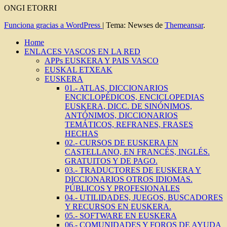
ONGI ETORRI
Funciona gracias a WordPress
|
Tema: Newses de
Themeansar
.
Home
ENLACES VASCOS EN LA RED
APPs EUSKERA Y PAIS VASCO
EUSKAL ETXEAK
EUSKERA
01.- ATLAS, DICCIONARIOS
ENCICLOPÉDICOS, ENCICLOPEDIAS
EUSKERA, DICC. DE SINÓNIMOS,
ANTÓNIMOS, DICCIONARIOS
TEMÁTICOS, REFRANES, FRASES
HECHAS
02.- CURSOS DE EUSKERA EN
CASTELLANO, EN FRANCÉS, INGLÉS.
GRATUITOS Y DE PAGO.
03.- TRADUCTORES DE EUSKERA Y
DICCIONARIOS OTROS IDIOMAS.
PÚBLICOS Y PROFESIONALES
04.- UTILIDADES, JUEGOS, BUSCADORES
Y RECURSOS EN EUSKERA.
05.- SOFTWARE EN EUSKERA
06.- COMUNIDADES Y FOROS DE AYUDA