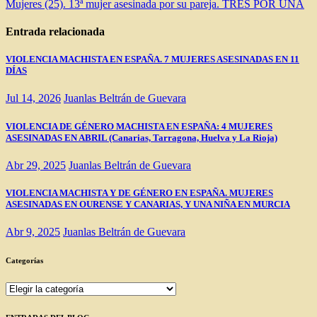
Mujeres (25). 13ª mujer asesinada por su pareja. TRES POR UNA
de
entradas
Entrada relacionada
VIOLENCIA MACHISTA EN ESPAÑA. 7 MUJERES ASESINADAS EN 11
DÍAS
Jul 14, 2026
Juanlas Beltrán de Guevara
VIOLENCIA DE GÉNERO MACHISTA EN ESPAÑA: 4 MUJERES
ASESINADAS EN ABRIL (Canarias, Tarragona, Huelva y La Rioja)
Abr 29, 2025
Juanlas Beltrán de Guevara
VIOLENCIA MACHISTA Y DE GÉNERO EN ESPAÑA. MUJERES
ASESINADAS EN OURENSE Y CANARIAS, Y UNA NIÑA EN MURCIA
Abr 9, 2025
Juanlas Beltrán de Guevara
Categorías
Categorías