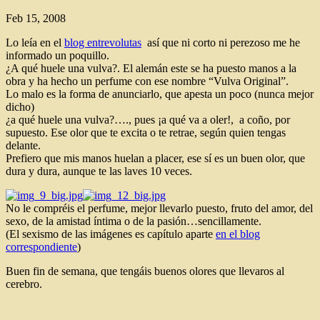
Feb 15, 2008
Lo leía en el
blog entrevolutas
así que ni corto ni perezoso me he
informado un poquillo.
¿A qué huele una vulva?. El alemán este se ha puesto manos a la
obra y ha hecho un perfume con ese nombre “Vulva Original”.
Lo malo es la forma de anunciarlo, que apesta un poco (nunca mejor
dicho)
¿a qué huele una vulva?…., pues ¡a qué va a oler!, a coño, por
supuesto. Ese olor que te excita o te retrae, según quien tengas
delante.
Prefiero que mis manos huelan a placer, ese sí es un buen olor, que
dura y dura, aunque te las laves 10 veces.
No le compréis el perfume, mejor llevarlo puesto, fruto del amor, del
sexo, de la amistad íntima o de la pasión…sencillamente.
(El sexismo de las imágenes es capítulo aparte
en el blog
correspondiente
)
Buen fin de semana, que tengáis buenos olores que llevaros al
cerebro.