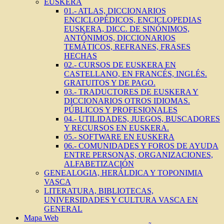
EUSKERA
01.- ATLAS, DICCIONARIOS
ENCICLOPÉDICOS, ENCICLOPEDIAS
EUSKERA, DICC. DE SINÓNIMOS,
ANTÓNIMOS, DICCIONARIOS
TEMÁTICOS, REFRANES, FRASES
HECHAS
02.- CURSOS DE EUSKERA EN
CASTELLANO, EN FRANCÉS, INGLÉS.
GRATUITOS Y DE PAGO.
03.- TRADUCTORES DE EUSKERA Y
DICCIONARIOS OTROS IDIOMAS.
PÚBLICOS Y PROFESIONALES
04.- UTILIDADES, JUEGOS, BUSCADORES
Y RECURSOS EN EUSKERA.
05.- SOFTWARE EN EUSKERA
06.- COMUNIDADES Y FOROS DE AYUDA
ENTRE PERSONAS, ORGANIZACIONES,
ALFABETIZACIÓN
GENEALOGIA, HERÁLDICA Y TOPONIMIA
VASCA
LITERATURA, BIBLIOTECAS,
UNIVERSIDADES Y CULTURA VASCA EN
GENERAL
Mapa Web