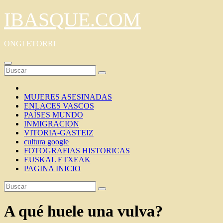
Saltar
IBASQUE.COM
al
contenido
ONGI ETORRI
MUJERES ASESINADAS
ENLACES VASCOS
PAÍSES MUNDO
INMIGRACION
VITORIA-GASTEIZ
cultura google
FOTOGRAFIAS HISTORICAS
EUSKAL ETXEAK
PAGINA INICIO
A qué huele una vulva?