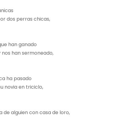
anicas
or dos perras chicas,
s que han ganado
 y nos han sermoneado,
unca ha pasado
 novia en triciclo,
a de alguien con casa de loro,