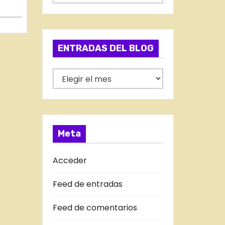
a
t
e
g
ENTRADAS DEL BLOG
o
r
E
í
N
a
T
s
R
A
Meta
D
A
Acceder
S
Feed de entradas
D
E
Feed de comentarios
L