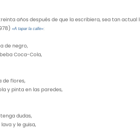
treinta años después de que la escribiera, sea tan actual 
1978)
«A tapar la calle»
:
ta de negro,
 y beba Coca-Cola,
a de flores,
a y pinta en las paredes,
 tenga dudas,
ava y le guisa,