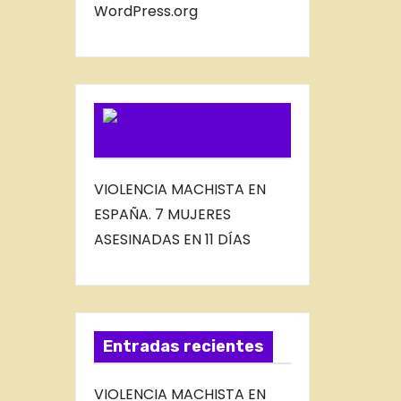
B
WordPress.org
L
O
G
SUSCRIBIRSE
VIA FEED
VIOLENCIA MACHISTA EN
ESPAÑA. 7 MUJERES
ASESINADAS EN 11 DÍAS
Entradas recientes
VIOLENCIA MACHISTA EN