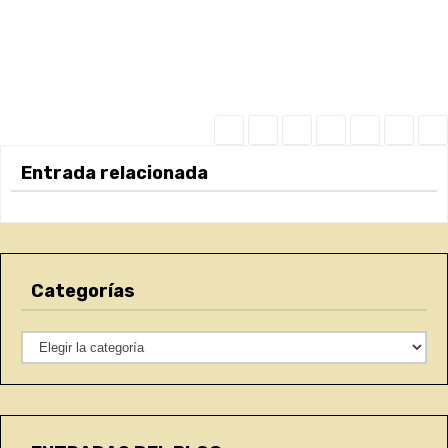
Entrada relacionada
Categorías
C
a
t
e