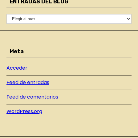
ENTRADAS DEL BLOG
g
o
E
r
N
í
T
a
R
s
Meta
A
D
Acceder
A
S
Feed de entradas
D
E
Feed de comentarios
L
WordPress.org
B
L
O