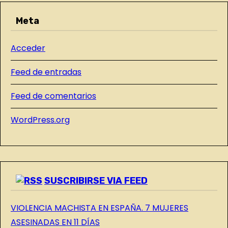
R
s
Meta
A
D
Acceder
A
S
Feed de entradas
D
E
Feed de comentarios
L
WordPress.org
B
L
O
G
SUSCRIBIRSE VIA FEED
VIOLENCIA MACHISTA EN ESPAÑA. 7 MUJERES
ASESINADAS EN 11 DÍAS