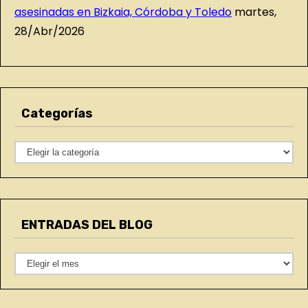
asesinadas en Bizkaia, Córdoba y Toledo
martes,
28/Abr/2026
Categorías
C
a
t
e
ENTRADAS DEL BLOG
g
o
E
r
N
í
T
a