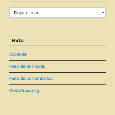
d
o
r
E
a
í
N
s
a
T
s
R
A
Meta
D
A
Acceder
S
Feed de entradas
D
E
Feed de comentarios
L
B
WordPress.org
L
O
G