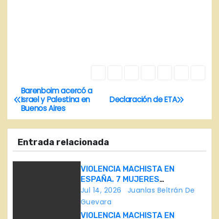
Barenboim acercó a
N
Israel y Palestina en
Declaración de ETA
Buenos Aires
a
v
Entrada relacionada
e
VIOLENCIA MACHISTA EN
g
ESPAÑA. 7 MUJERES
ASESINADAS EN 11 DÍAS
Jul 14, 2026
Juanlas Beltrán De
a
Guevara
VIOLENCIA MACHISTA EN