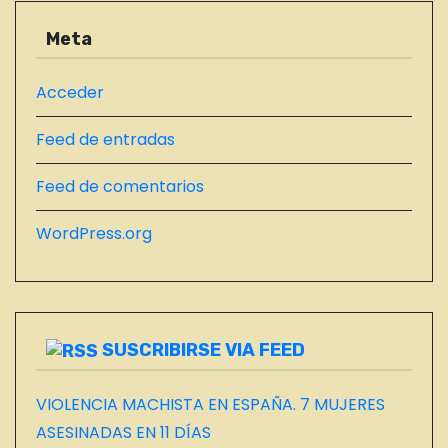
s
R
A
Meta
D
A
Acceder
S
Feed de entradas
D
E
Feed de comentarios
L
B
WordPress.org
L
O
G
SUSCRIBIRSE VIA FEED
VIOLENCIA MACHISTA EN ESPAÑA. 7 MUJERES
ASESINADAS EN 11 DÍAS