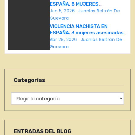
c
ESPAÑA, 8 MUJERES
i
ASESINADAS EN 30 DÍAS
Jun 5, 2026
Juanlas Beltrán De
Guevara
ó
VIOLENCIA MACHISTA EN
ESPAÑA. 3 mujeres asesinadas
n
en Bizkaia, Córdoba y Toledo
Abr 28, 2026
Juanlas Beltrán De
Guevara
d
e
e
Categorías
n
C
t
a
r
t
e
a
g
ENTRADAS DEL BLOG