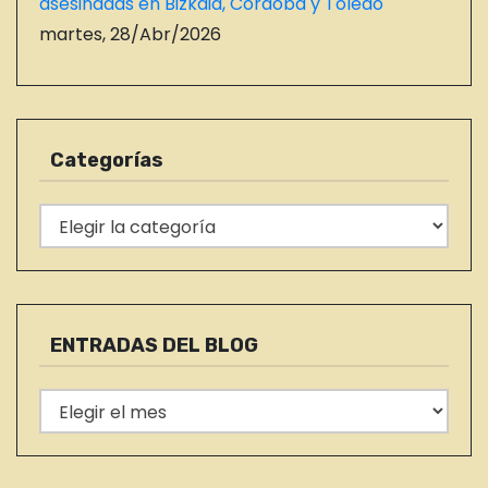
asesinadas en Bizkaia, Córdoba y Toledo
martes, 28/Abr/2026
Categorías
C
a
t
e
g
ENTRADAS DEL BLOG
o
r
E
í
N
a
T