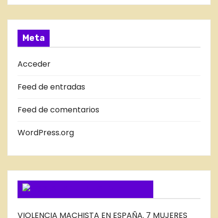
s
a
T
s
R
A
Meta
D
A
Acceder
S
Feed de entradas
D
E
Feed de comentarios
L
B
WordPress.org
L
O
G
SUSCRIBIRSE VIA FEED
VIOLENCIA MACHISTA EN ESPAÑA. 7 MUJERES