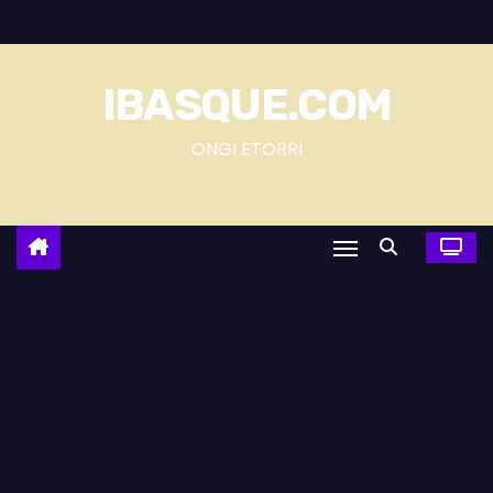
S
a
l
IBASQUE.COM
t
a
ONGI ETORRI
r
a
l
c
o
n
t
e
n
i
d