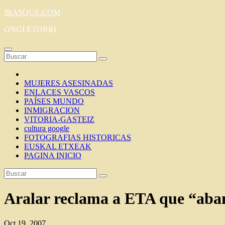
Saltar
IBASQUE.COM
al
ONGI ETORRI
contenido
MUJERES ASESINADAS
ENLACES VASCOS
PAÍSES MUNDO
INMIGRACION
VITORIA-GASTEIZ
cultura google
FOTOGRAFIAS HISTORICAS
EUSKAL ETXEAK
PAGINA INICIO
Aralar reclama a ETA que “aba
Oct 19, 2007