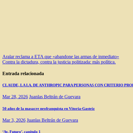
Navegación
Aralar reclama a ETA que «abandone las armas de inmediato»
Contra la dictadura, contra la justicia politizada: más política.
de
entradas
Entrada relacionada
CLAUDE, LA I.A. DE ANTHROPIC PARA PERSONAS CON CRITERIO PRO
Mar 28, 2026
Juanlas Beltrán de Guevara
50 años de la masacre neofranquista en Vitoria-Gasteiz
Mar 3, 2026
Juanlas Beltrán de Guevara
‘Ay, Futuro’, capítulo 1