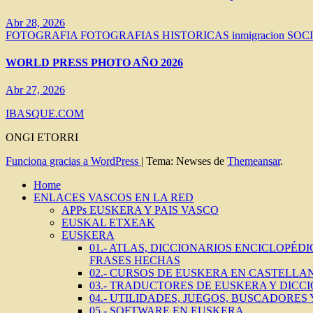
Abr 28, 2026
FOTOGRAFIA
FOTOGRAFIAS HISTORICAS
inmigracion
SOC
WORLD PRESS PHOTO AÑO 2026
Abr 27, 2026
IBASQUE.COM
ONGI ETORRI
Funciona gracias a WordPress
|
Tema: Newses de
Themeansar
.
Home
ENLACES VASCOS EN LA RED
APPs EUSKERA Y PAIS VASCO
EUSKAL ETXEAK
EUSKERA
01.- ATLAS, DICCIONARIOS ENCICLOPÉD
FRASES HECHAS
02.- CURSOS DE EUSKERA EN CASTELLAN
03.- TRADUCTORES DE EUSKERA Y DICC
04.- UTILIDADES, JUEGOS, BUSCADORES
05.- SOFTWARE EN EUSKERA