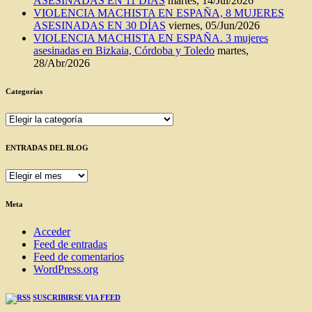
ASESINADAS EN 11 DÍAS
martes, 14/Jul/2026
VIOLENCIA MACHISTA EN ESPAÑA, 8 MUJERES
ASESINADAS EN 30 DÍAS
viernes, 05/Jun/2026
VIOLENCIA MACHISTA EN ESPAÑA. 3 mujeres
asesinadas en Bizkaia, Córdoba y Toledo
martes,
28/Abr/2026
Categorías
Categorías
ENTRADAS DEL BLOG
ENTRADAS
DEL
BLOG
Meta
Acceder
Feed de entradas
Feed de comentarios
WordPress.org
SUSCRIBIRSE VIA FEED