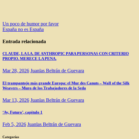
Navegación
Un poco de humor por favor
España no es España
de
entradas
Entrada relacionada
CLAUDE, LA I.A. DE ANTHROPIC PARA PERSONAS CON CRITERIO
PROPIO. MERECE LA PENA.
Mar 28, 2026
Juanlas Beltrán de Guevara
El trampantojo más grande Europa: el Mur des Canuts – Wall of the Silk
Weavers – Muro de los Trabajadores de la Seda
Mar 13, 2026
Juanlas Beltrán de Guevara
‘Ay, Futuro’, capítulo 1
Feb 5, 2026
Juanlas Beltrán de Guevara
Categorías