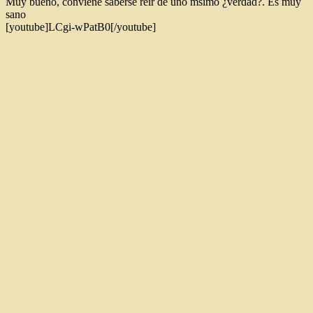
Muy bueno, conviene saberse reir de uno msimo ¿verdad?. Es muy
sano
[youtube]LCgi-wPatB0[/youtube]