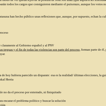
parán todos los cargos que consiguieron mediante el putxerazo, aunque los votos nul
tasuna han hecho público unas reflexiones que, aunque, por supuesto, echan la culpa
proceso
de claramente al Gobierno español y al PNV
s treguas y el fin de todas las violencias son parte del proceso
, forman parte de él,
ayar.
a de hoy hubiera parecido un disparate: esa es la realidad/ últimas elecciones, la gu
skal Herria
le no da el proceso por enterrado, ni finiquitado
ara encarar el problema político y buscar la solución
ución