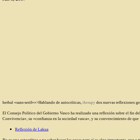
herbal «sans-serif»»>Hablando de autocríticas,
therapy
dos nuevas reflexiones:
ge
El Consejo Político del Gobierno Vasco ha realizado una reflexión sobre el fin de
Convivencia», su «confianza en la sociedad vasca», y su convencimiento de que «
Reflexión de Lakua
No es una autocrítica a no saber hacer las cosas pero sí es algo importante, que a