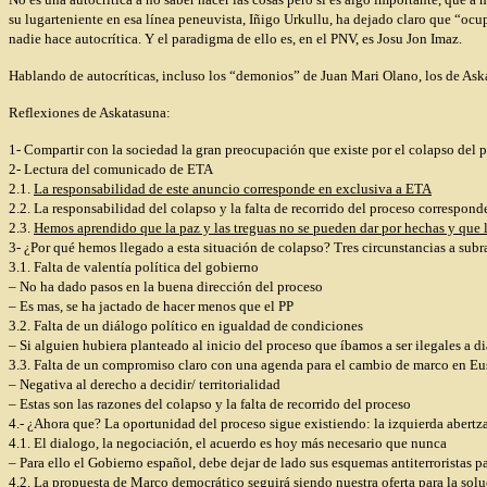
su lugarteniente en esa línea peneuvista, Iñigo Urkullu, ha dejado claro que “ocu
nadie hace autocrítica. Y el paradigma de ello es, en el PNV, es Josu Jon Imaz.
Hablando de autocríticas, incluso los “demonios” de Juan Mari Olano, los de Aska
Reflexiones de Askatasuna:
1- Compartir con la sociedad la gran preocupación que existe por el colapso del 
2- Lectura del comunicado de ETA
2.1.
La responsabilidad de este anuncio corresponde en exclusiva a ETA
2.2. La responsabilidad del colapso y la falta de recorrido del proceso correspon
2.3.
Hemos aprendido que la paz y las treguas no se pueden dar por hechas y que la
3- ¿Por qué hemos llegado a esta situación de colapso? Tres circunstancias a subr
3.1. Falta de valentía política del gobierno
– No ha dado pasos en la buena dirección del proceso
– Es mas, se ha jactado de hacer menos que el PP
3.2. Falta de un diálogo político en igualdad de condiciones
– Si alguien hubiera planteado al inicio del proceso que íbamos a ser ilegales a di
3.3. Falta de un compromiso claro con una agenda para el cambio de marco en Eu
– Negativa al derecho a decidir/ territorialidad
– Estas son las razones del colapso y la falta de recorrido del proceso
4.- ¿Ahora que? La oportunidad del proceso sigue existiendo: la izquierda abertza
4.1. El dialogo, la negociación, el acuerdo es hoy más necesario que nunca
– Para ello el Gobierno español, debe dejar de lado sus esquemas antiterroristas p
4.2. La propuesta de Marco democrático seguirá siendo nuestra oferta para la sol