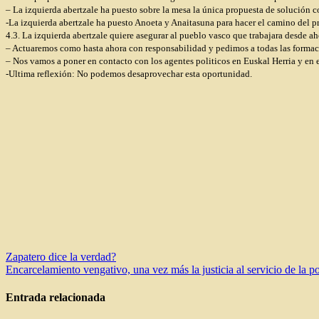
– La izquierda abertzale ha puesto sobre la mesa la única propuesta de solución c
-La izquierda abertzale ha puesto Anoeta y Anaitasuna para hacer el camino del 
4.3. La izquierda abertzale quiere asegurar al pueblo vasco que trabajara desde a
– Actuaremos como hasta ahora con responsabilidad y pedimos a todas las formac
– Nos vamos a poner en contacto con los agentes politicos en Euskal Herria y en 
-Ultima reflexión: No podemos desaprovechar esta oportunidad.
Navegación
Zapatero dice la verdad?
Encarcelamiento vengativo, una vez más la justicia al servicio de la pol
de
entradas
Entrada relacionada