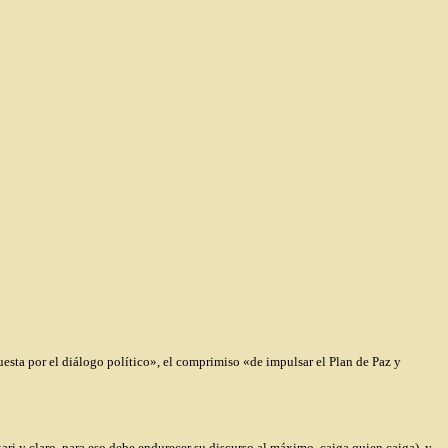
uesta por el diálogo político», el comprimiso «de impulsar el Plan de Paz y
kari y claro, para eso debe endurecer su discurso al máximo, caiga quien caiga), y