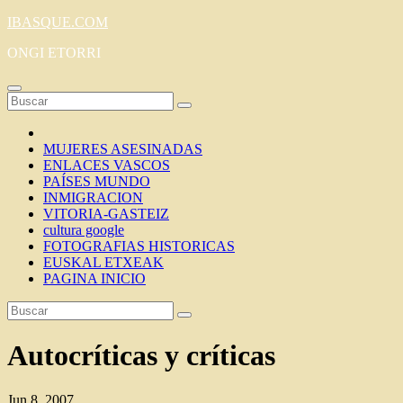
Saltar
IBASQUE.COM
al
ONGI ETORRI
contenido
MUJERES ASESINADAS
ENLACES VASCOS
PAÍSES MUNDO
INMIGRACION
VITORIA-GASTEIZ
cultura google
FOTOGRAFIAS HISTORICAS
EUSKAL ETXEAK
PAGINA INICIO
Autocríticas y críticas
Jun 8, 2007