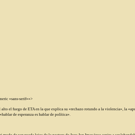
neric «sans-serif»»>
l alto el fuego de ETA en la que explica su «rechazo rotundo a la violencia», la «ap
hablar de esperanza es hablar de política».
 mi modo de ver queda lejos de la postura de Josu Jon Imaz (que aspira a ser lehenda