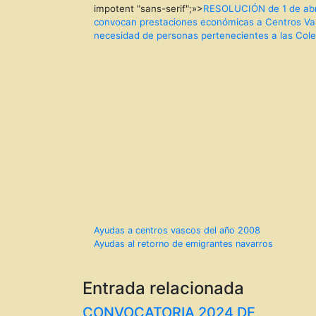
impotent "sans-serif";»>
RESOLUCIÓN de 1 de abril
convocan prestaciones económicas a Centros Vas
necesidad de personas pertenecientes a las Colec
Navegación
Ayudas a centros vascos del año 2008
Ayudas al retorno de emigrantes navarros
de
entradas
Entrada relacionada
CONVOCATORIA 2024 DE