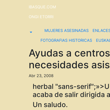
Saltar
IBASQUE.COM
al
contenido
ONGI ETORRI
MUJERES ASESINADAS
ENLACE
FOTOGRAFIAS HISTORICAS
EUSKA
Ayudas a centros
necesidades asis
Abr 23, 2008
herbal "sans-serif";»>
acaba de salir dirigida
Un saludo.