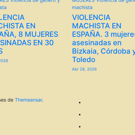
RES
Violencia de género y
MUJERES
Violencia de gén
sta
machista
LENCIA
VIOLENCIA
HISTA EN
MACHISTA EN
AÑA, 8 MUJERES
ESPAÑA. 3 mujere
SINADAS EN 30
asesinadas en
S
Bizkaia, Córdoba 
Toledo
 2026
Abr 28, 2026
ses de
Themeansar
.