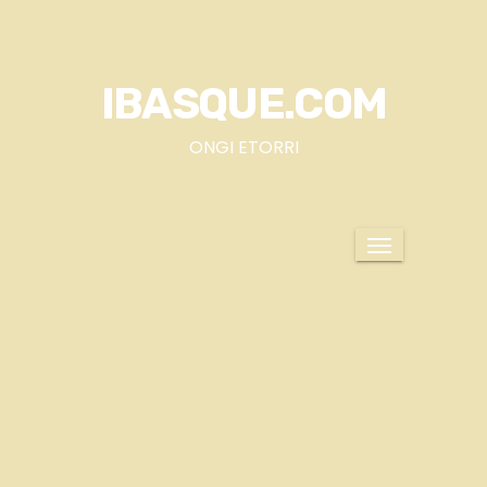
S
a
l
IBASQUE.COM
t
a
ONGI ETORRI
r
a
l
c
o
n
t
e
n
i
d