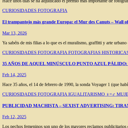
Hace unos días se ha adjudicado el premio más importante de fotograf
CURIOSIDADES
FOTOGRAFIA
El trampantojo más grande Europa: el Mur des Canuts – Wall of
Mar 13, 2026
Ya sabéis de mis filias a lo que es el muralismo, graffitti y arte ur
CURIOSIDADES
FOTOGRAFIA
FOTOGRAFIAS HISTORICA
35 AÑOS DE AQUEL MINÚSCULO PUNTO AZUL PÁLIDO: 
Feb 14, 2025
Hace 35 años, el 14 de febrero de 1990, la sonda Voyager 1 (que habí
CURIOSIDADES
FOTOGRAFIA
IGUALITARISMO ♀=♂
MUJ
PUBLICIDAD MACHISTA – SEXIST ADVERTISING: TIRAN M
Feb 12, 2025
Los pechos femeninos son uno de los mayores reclamos publicitarios d