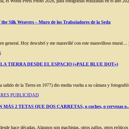
ía, el World Press Photo 2026, para fotografías realizadas en el año 
 the Silk Weavers – Muro de los Trabajadores de la Seda
bano en general. Hoy descubrí y me maravillé con este maravilloso mural
S
LA TIERRA DESDE EL ESPACIO («PALE BLUE DOT»)
a salido de la Tierra en 1977) dio media vuelta a su cámara y fotograf
ERES
PUBLICIDAD
ÁS 2 TETAS QUE DOS CARRETAS, o coches, o cervezas o
esde hace décadas. Algunos son machistas, otros zafios, otros erótico