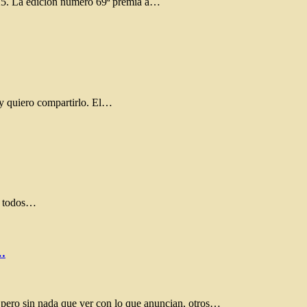
2025. La edición número 69ª premia a…
… y quiero compartirlo. El…
ió todos…
…
s pero sin nada que ver con lo que anuncian, otros…