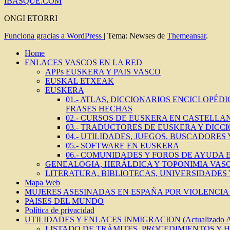
IBASQUE.COM
ONGI ETORRI
Funciona gracias a WordPress
|
Tema: Newses de
Themeansar
.
Home
ENLACES VASCOS EN LA RED
APPs EUSKERA Y PAIS VASCO
EUSKAL ETXEAK
EUSKERA
01.- ATLAS, DICCIONARIOS ENCICLOPÉD
FRASES HECHAS
02.- CURSOS DE EUSKERA EN CASTELLAN
03.- TRADUCTORES DE EUSKERA Y DICC
04.- UTILIDADES, JUEGOS, BUSCADORES
05.- SOFTWARE EN EUSKERA
06.- COMUNIDADES Y FOROS DE AYUDA
GENEALOGIA, HERÁLDICA Y TOPONIMIA VAS
LITERATURA, BIBLIOTECAS, UNIVERSIDADES
Mapa Web
MUJERES ASESINADAS EN ESPAÑA POR VIOLENCIA 
PAISES DEL MUNDO
Política de privacidad
UTILIDADES Y ENLACES INMIGRACION (Actualizado 
LISTADO DE TRÁMITES, PROCEDIMIENTOS Y 