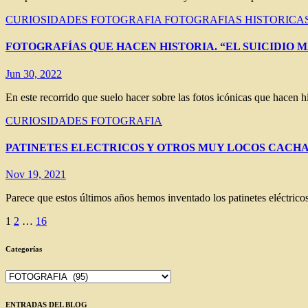
CURIOSIDADES
FOTOGRAFIA
FOTOGRAFIAS HISTORICA
FOTOGRAFÍAS QUE HACEN HISTORIA. “EL SUICIDIO MÁS HER
Jun 30, 2022
En este recorrido que suelo hacer sobre las fotos icónicas que hacen 
CURIOSIDADES
FOTOGRAFIA
PATINETES ELECTRICOS Y OTROS MUY LOCOS CACH
Nov 19, 2021
Parece que estos últimos años hemos inventado los patinetes eléctric
Paginación
1
2
…
16
de
Categorías
entradas
Categorías
ENTRADAS DEL BLOG