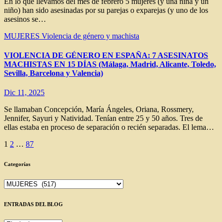
En lo que llevamos del mes de febrero 5 mujeres (y una niña y un
niño) han sido asesinadas por su parejas o exparejas (y uno de los
asesinos se…
MUJERES
Violencia de género y machista
VIOLENCIA DE GÉNERO EN ESPAÑA: 7 ASESINATOS
MACHISTAS EN 15 DÍAS (Málaga, Madrid, Alicante, Toledo,
Sevilla, Barcelona y Valencia)
Dic 11, 2025
Se llamaban Concepción, María Ángeles, Oriana, Rossmery,
Jennifer, Sayuri y Natividad. Tenían entre 25 y 50 años. Tres de
ellas estaba en proceso de separación o recién separadas. El lema…
Paginación
1
2
…
87
de
Categorías
entradas
Categorías
ENTRADAS DEL BLOG