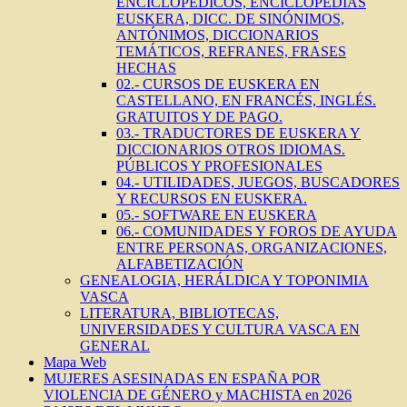
ENCICLOPÉDICOS, ENCICLOPEDIAS
EUSKERA, DICC. DE SINÓNIMOS,
ANTÓNIMOS, DICCIONARIOS
TEMÁTICOS, REFRANES, FRASES
HECHAS
02.- CURSOS DE EUSKERA EN
CASTELLANO, EN FRANCÉS, INGLÉS.
GRATUITOS Y DE PAGO.
03.- TRADUCTORES DE EUSKERA Y
DICCIONARIOS OTROS IDIOMAS.
PÚBLICOS Y PROFESIONALES
04.- UTILIDADES, JUEGOS, BUSCADORES
Y RECURSOS EN EUSKERA.
05.- SOFTWARE EN EUSKERA
06.- COMUNIDADES Y FOROS DE AYUDA
ENTRE PERSONAS, ORGANIZACIONES,
ALFABETIZACIÓN
GENEALOGIA, HERÁLDICA Y TOPONIMIA
VASCA
LITERATURA, BIBLIOTECAS,
UNIVERSIDADES Y CULTURA VASCA EN
GENERAL
Mapa Web
MUJERES ASESINADAS EN ESPAÑA POR
VIOLENCIA DE GÉNERO y MACHISTA en 2026