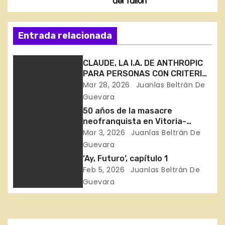
del Talión
a
v
Entrada relacionada
e
CLAUDE, LA I.A. DE ANTHROPIC
g
PARA PERSONAS CON CRITERIO
PROPIO. MERECE LA PENA.
Mar 28, 2026
Juanlas Beltrán De
a
Guevara
c
50 años de la masacre
neofranquista en Vitoria-
i
Gasteiz
Mar 3, 2026
Juanlas Beltrán De
Guevara
ó
‘Ay, Futuro’, capítulo 1
Feb 5, 2026
Juanlas Beltrán De
n
Guevara
d
e