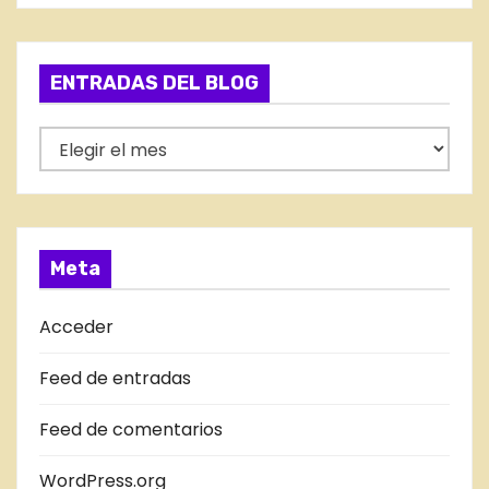
t
e
g
ENTRADAS DEL BLOG
o
r
E
í
N
a
T
s
R
A
Meta
D
A
Acceder
S
Feed de entradas
D
E
Feed de comentarios
L
B
WordPress.org