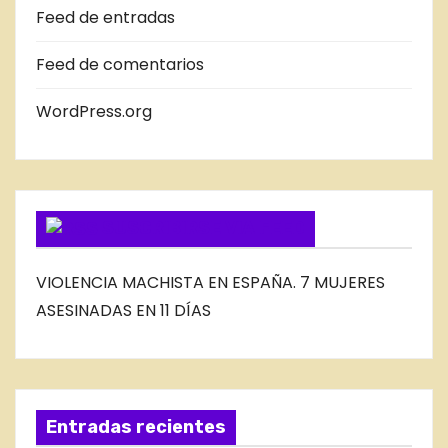
Feed de entradas
D
E
Feed de comentarios
L
B
WordPress.org
L
O
G
SUSCRIBIRSE VIA FEED
VIOLENCIA MACHISTA EN ESPAÑA. 7 MUJERES
ASESINADAS EN 11 DÍAS
Entradas recientes