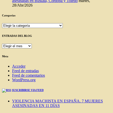
asesinadas en Bizkaia, Córdoba y Toledo
martes,
28/Abr/2026
Categorías
Categorías
ENTRADAS DEL BLOG
ENTRADAS
DEL
BLOG
Meta
Acceder
Feed de entradas
Feed de comentarios
WordPress.org
SUSCRIBIRSE VIA FEED
VIOLENCIA MACHISTA EN ESPAÑA. 7 MUJERES
ASESINADAS EN 11 DÍAS