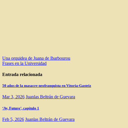
Navegación
Una orquidea de Juana de Ibarbourou
Frases en la Universidad
de
entradas
Entrada relacionada
50 años de la masacre neofranquista en Vitoria-Gasteiz
Mar 3, 2026
Juanlas Beltrán de Guevara
‘Ay, Futuro’, capítulo 1
Feb 5, 2026
Juanlas Beltrán de Guevara