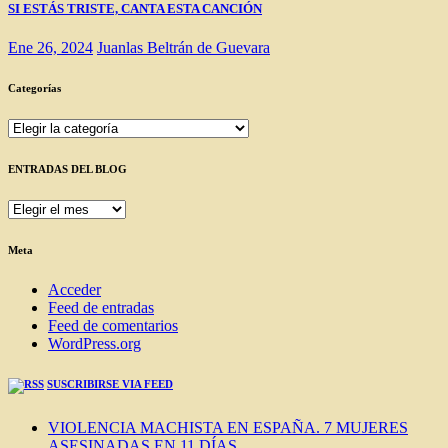
SI ESTÁS TRISTE, CANTA ESTA CANCIÓN
Ene 26, 2024
Juanlas Beltrán de Guevara
Categorías
Categorías
ENTRADAS DEL BLOG
ENTRADAS
DEL
BLOG
Meta
Acceder
Feed de entradas
Feed de comentarios
WordPress.org
SUSCRIBIRSE VIA FEED
VIOLENCIA MACHISTA EN ESPAÑA. 7 MUJERES
ASESINADAS EN 11 DÍAS