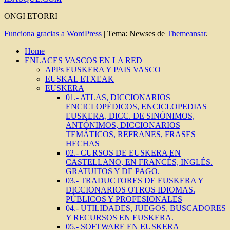
ONGI ETORRI
Funciona gracias a WordPress
|
Tema: Newses de
Themeansar
.
Home
ENLACES VASCOS EN LA RED
APPs EUSKERA Y PAIS VASCO
EUSKAL ETXEAK
EUSKERA
01.- ATLAS, DICCIONARIOS
ENCICLOPÉDICOS, ENCICLOPEDIAS
EUSKERA, DICC. DE SINÓNIMOS,
ANTÓNIMOS, DICCIONARIOS
TEMÁTICOS, REFRANES, FRASES
HECHAS
02.- CURSOS DE EUSKERA EN
CASTELLANO, EN FRANCÉS, INGLÉS.
GRATUITOS Y DE PAGO.
03.- TRADUCTORES DE EUSKERA Y
DICCIONARIOS OTROS IDIOMAS.
PÚBLICOS Y PROFESIONALES
04.- UTILIDADES, JUEGOS, BUSCADORES
Y RECURSOS EN EUSKERA.
05.- SOFTWARE EN EUSKERA