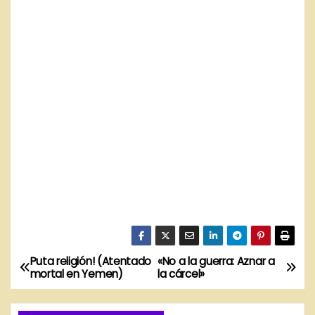
Puta religión! (Atentado
«No a la guerra: Aznar a
N
mortal en Yemen)
la cárcel»
a