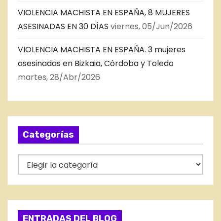
VIOLENCIA MACHISTA EN ESPAÑA, 8 MUJERES
ASESINADAS EN 30 DÍAS
viernes, 05/Jun/2026
VIOLENCIA MACHISTA EN ESPAÑA. 3 mujeres
asesinadas en Bizkaia, Córdoba y Toledo
martes, 28/Abr/2026
Categorías
C
a
t
e
g
ENTRADAS DEL BLOG