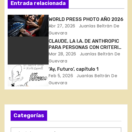
Entrada relacionada
v
e
WORLD PRESS PHOTO AÑO 2026
Abr 27, 2026
Juanlas Beltrán De
g
Guevara
a
CLAUDE, LA I.A. DE ANTHROPIC
PARA PERSONAS CON CRITERIO
c
PROPIO. MERECE LA PENA.
Mar 28, 2026
Juanlas Beltrán De
Guevara
i
‘Ay, Futuro’, capítulo 1
Feb 5, 2026
Juanlas Beltrán De
ó
Guevara
n
d
e
Categorías
e
C