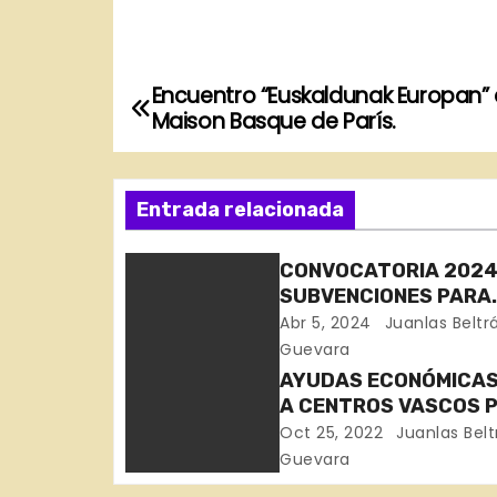
Encuentro “Euskaldunak Europan” 
N
Maison Basque de París.
a
v
Entrada relacionada
e
CONVOCATORIA 2024
g
SUBVENCIONES PARA
CENTROS VASCOS – 
Abr 5, 2024
Juanlas Beltr
a
ETXEAK
Guevara
c
AYUDAS ECONÓMICAS
A CENTROS VASCOS 
i
ATENDER NECESIDAD
Oct 25, 2022
Juanlas Belt
ASISTENCIALES Y
Guevara
ó
SITUACIONES DE EX