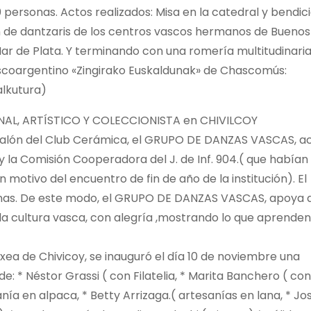
 personas. Actos realizados: Misa en la catedral y bendic
ón de dantzaris de los centros vascos hermanos de Buenos
Mar de Plata. Y terminando con una romería multitudinaria
scoargentino «Zingirako Euskaldunak» de Chascomús:
lkutura)
L, ARTÍSTICO Y COLECCIONISTA en CHIVILCOY
 salón del Club Cerámica, el GRUPO DE DANZAS VASCAS, a
y la Comisión Cooperadora del J. de Inf. 904.( que habían
motivo del encuentro de fin de año de la institución). El
onas. De este modo, el GRUPO DE DANZAS VASCAS, apoya 
n la cultura vasca, con alegría ,mostrando lo que aprenden
xea de Chivicoy, se inauguró el día 10 de noviembre una
e: * Néstor Grassi ( con Filatelia, * Marita Banchero ( con
nía en alpaca, * Betty Arrizaga.( artesanías en lana, * Jo