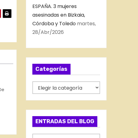
ESPAÑA. 3 mujeres
asesinadas en Bizkaia,
Córdoba y Toledo
martes,
28/Abr/2026
Categorías
C
De
a
 2023
t
e
g
ENTRADAS DEL BLOG
o
r
E