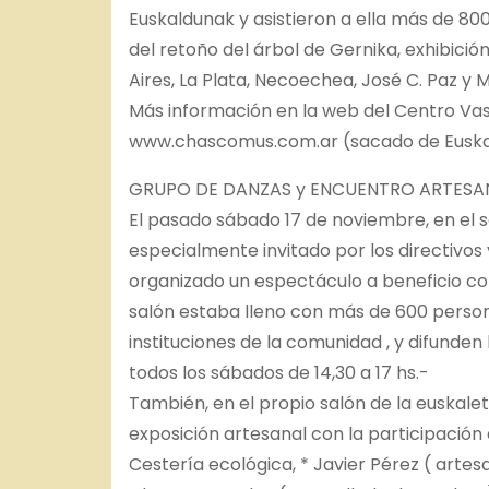
Euskaldunak y asistieron a ella más de 800
del retoño del árbol de Gernika, exhibici
Aires, La Plata, Necoechea, José C. Paz y 
Más información en la web del Centro Va
www.chascomus.com.ar (sacado de Euska
GRUPO DE DANZAS y ENCUENTRO ARTESANA
El pasado sábado 17 de noviembre, en el
especialmente invitado por los directivos 
organizado un espectáculo a beneficio con 
salón estaba lleno con más de 600 pers
instituciones de la comunidad , y difunde
todos los sábados de 14,30 a 17 hs.-
También, en el propio salón de la euskalet
exposición artesanal con la participación d
Cestería ecológica, * Javier Pérez ( artesa