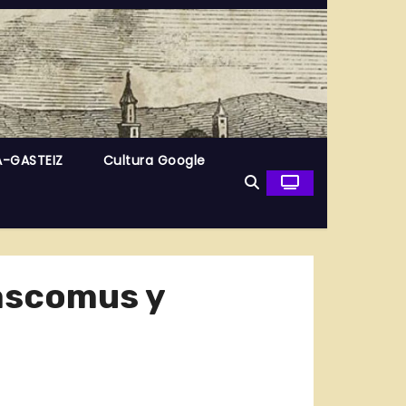
A-GASTEIZ
Cultura Google
hascomus y