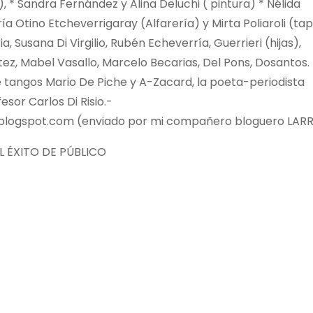
* Sandra Fernández y Alina Deluchi ( pintura) * Nélida
ía Otino Etcheverrigaray (Alfarería) y Mirta Poliaroli (tapi
 Susana Di Virgilio, Rubén Echeverría, Guerrieri (hijas),
ez, Mabel Vasallo, Marcelo Becarias, Del Pons, Dosantos.
e tangos Mario De Piche y A-Zacard, la poeta-periodista
sor Carlos Di Risio.-
.blogspot.com (enviado por mi compañero bloguero LARR
L ÉXITO DE PÚBLICO