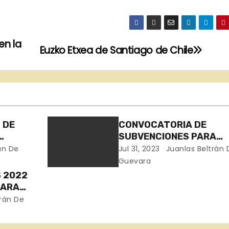
en la
Euzko Etxea de Santiago de Chile
 DE
CONVOCATORIA DE
SUBVENCIONES PARA
EUSKAL
CENTROS VASCOS – EUSKAL
án De
Jul 31, 2023
Juanlas Beltrán 
ETXEAK, PARA EL AÑO
Guevara
 2022
PARA
ES
rán De
TREMA