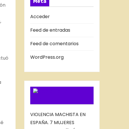
Meta
ión
D
A
Acceder
,
S
Feed de entradas
D
E
Feed de comentarios
L
B
WordPress.org
ctuó
L
O
G
a
SUSCRIBIRSE
VIA FEED
VIOLENCIA MACHISTA EN
ESPAÑA. 7 MUJERES
sé