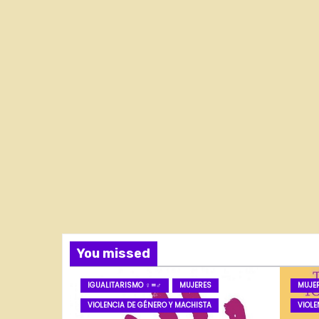
You missed
IGUALITARISMO ♀=♂
MUJERES
MUJE
VIOLENCIA DE GÉNERO Y MACHISTA
VIOLE