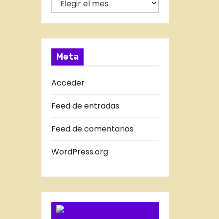
í
N
a
T
s
R
A
Meta
D
A
Acceder
S
Feed de entradas
D
E
Feed de comentarios
L
B
WordPress.org
L
O
G
SUSCRIBIRSE