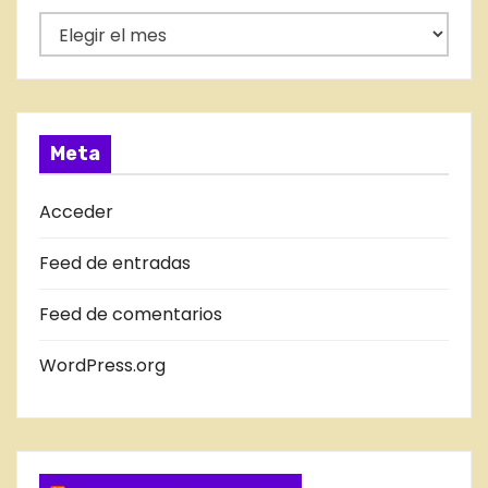
r
E
í
N
a
T
s
R
A
Meta
D
A
Acceder
S
Feed de entradas
D
E
Feed de comentarios
L
B
WordPress.org
L
O
G