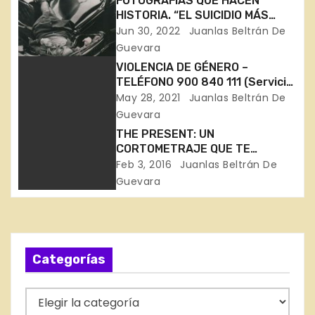
FOTOGRAFÍAS QUE HACEN
g
HISTORIA. “EL SUICIDIO MÁS
HERMOSO” (“The most beautiful
Jun 30, 2022
Juanlas Beltrán De
a
suicide”), de Robert Wiles.
Guevara
c
VIOLENCIA DE GÉNERO –
TELÉFONO 900 840 111 (Servicio
i
Especializado de información y
May 28, 2021
Juanlas Beltrán De
atención a mujeres víctimas de
Guevara
ó
violencia doméstica o por razón
THE PRESENT: UN
de sexo del Gobierno Vasco)
CORTOMETRAJE QUE TE
n
EMOCIONA Y TE HARÁ
Feb 3, 2016
Juanlas Beltrán De
REFLEXIONAR
Guevara
d
e
e
Categorías
n
C
t