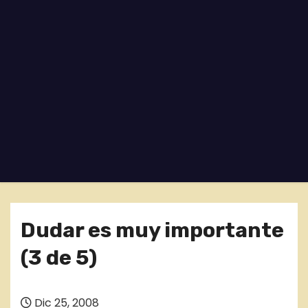
o
Dudar es muy importante
(3 de 5)
Dic 25, 2008