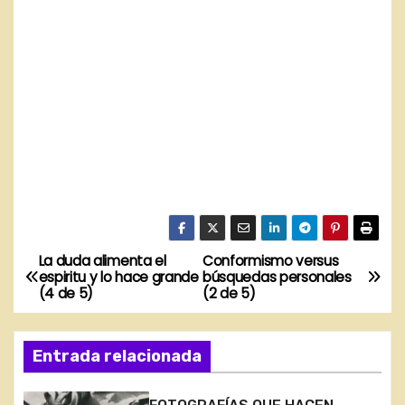
La duda alimenta el
Conformismo versus
N
espiritu y lo hace grande
búsquedas personales
(4 de 5)
(2 de 5)
a
v
Entrada relacionada
e