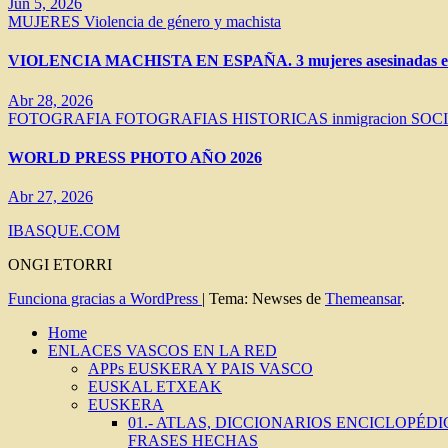
Jun 5, 2026
MUJERES
Violencia de género y machista
VIOLENCIA MACHISTA EN ESPAÑA. 3 mujeres asesinadas en 
Abr 28, 2026
FOTOGRAFIA
FOTOGRAFIAS HISTORICAS
inmigracion
SOC
WORLD PRESS PHOTO AÑO 2026
Abr 27, 2026
IBASQUE.COM
ONGI ETORRI
Funciona gracias a WordPress
|
Tema: Newses de
Themeansar
.
Home
ENLACES VASCOS EN LA RED
APPs EUSKERA Y PAIS VASCO
EUSKAL ETXEAK
EUSKERA
01.- ATLAS, DICCIONARIOS ENCICLOPÉD
FRASES HECHAS