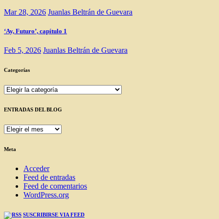
Mar 28, 2026
Juanlas Beltrán de Guevara
‘Ay, Futuro’, capítulo 1
Feb 5, 2026
Juanlas Beltrán de Guevara
Categorías
Categorías
ENTRADAS DEL BLOG
ENTRADAS
DEL
BLOG
Meta
Acceder
Feed de entradas
Feed de comentarios
WordPress.org
SUSCRIBIRSE VIA FEED