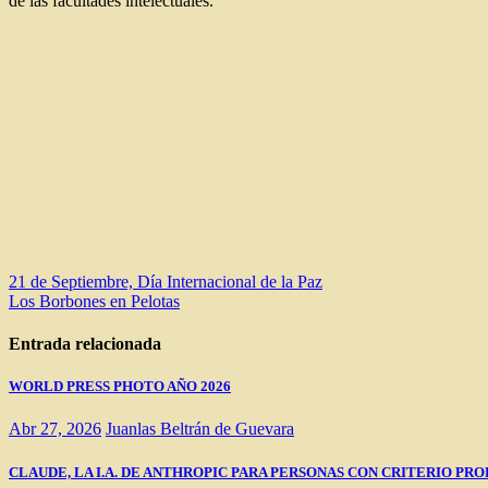
de las facultades intelectuales.
Navegación
21 de Septiembre, Día Internacional de la Paz
Los Borbones en Pelotas
de
entradas
Entrada relacionada
WORLD PRESS PHOTO AÑO 2026
Abr 27, 2026
Juanlas Beltrán de Guevara
CLAUDE, LA I.A. DE ANTHROPIC PARA PERSONAS CON CRITERIO PRO