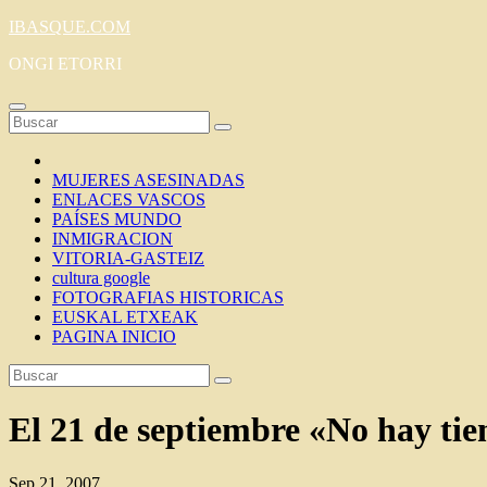
Saltar
IBASQUE.COM
al
ONGI ETORRI
contenido
MUJERES ASESINADAS
ENLACES VASCOS
PAÍSES MUNDO
INMIGRACION
VITORIA-GASTEIZ
cultura google
FOTOGRAFIAS HISTORICAS
EUSKAL ETXEAK
PAGINA INICIO
El 21 de septiembre «No hay ti
Sep 21, 2007