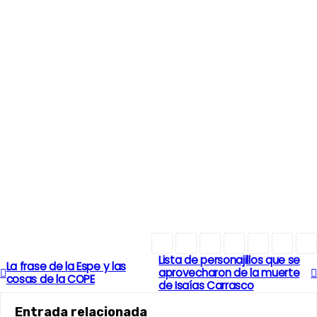
Lista de personajillos que se
N
La frase de la Espe y las
aprovecharon de la muerte
cosas de la COPE
de Isaías Carrasco
a
Entrada relacionada