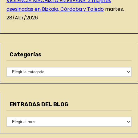
VIOLENCIA MACHISTA EN ESPAÑA. 3 mujeres
asesinadas en Bizkaia, Córdoba y Toledo
martes,
28/Abr/2026
Categorías
C
a
t
e
ENTRADAS DEL BLOG
g
o
E
r
N
í
T