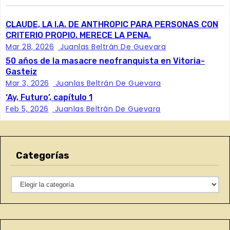
v
e
CLAUDE, LA I.A. DE ANTHROPIC PARA PERSONAS CON
CRITERIO PROPIO. MERECE LA PENA.
g
Mar 28, 2026
Juanlas Beltrán De Guevara
50 años de la masacre neofranquista en Vitoria-
a
Gasteiz
Mar 3, 2026
Juanlas Beltrán De Guevara
c
‘Ay, Futuro’, capítulo 1
Feb 5, 2026
Juanlas Beltrán De Guevara
i
ó
n
Categorías
d
C
a
e
t
e
e