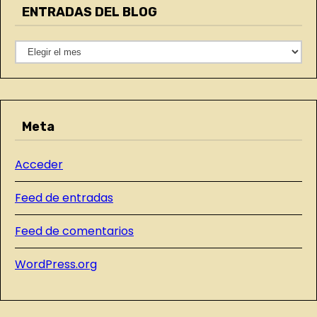
ENTRADAS DEL BLOG
g
n
o
t
E
r
N
í
r
T
a
a
R
s
Meta
A
d
D
a
Acceder
A
S
s
Feed de entradas
D
E
Feed de comentarios
L
WordPress.org
B
L
O