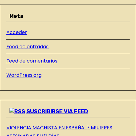
a
R
s
Meta
A
D
Acceder
A
S
Feed de entradas
D
E
Feed de comentarios
L
WordPress.org
B
L
O
G
SUSCRIBIRSE VIA FEED
VIOLENCIA MACHISTA EN ESPAÑA. 7 MUJERES