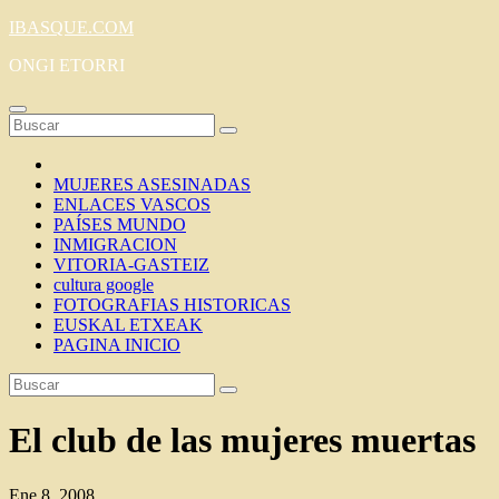
Saltar
IBASQUE.COM
al
ONGI ETORRI
contenido
MUJERES ASESINADAS
ENLACES VASCOS
PAÍSES MUNDO
INMIGRACION
VITORIA-GASTEIZ
cultura google
FOTOGRAFIAS HISTORICAS
EUSKAL ETXEAK
PAGINA INICIO
El club de las mujeres muertas
Ene 8, 2008