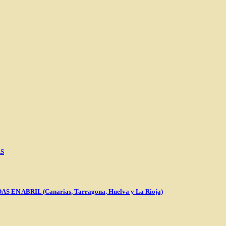
AS
 ABRIL (Canarias, Tarragona, Huelva y La Rioja)