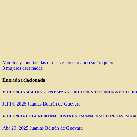
Navegación
Muertos y muertas, las cifras siguen cantando su “requiem”
3 mujeres asesinadas
de
entradas
Entrada relacionada
VIOLENCIA MACHISTA EN ESPAÑA. 7 MUJERES ASESINADAS EN 11 DÍ
Jul 14, 2026
Juanlas Beltrán de Guevara
VIOLENCIA DE GÉNERO MACHISTA EN ESPAÑA: 4 MUJERES ASESINADAS EN
Abr 29, 2025
Juanlas Beltrán de Guevara