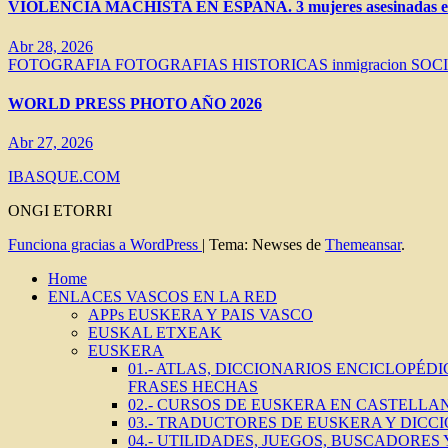
VIOLENCIA MACHISTA EN ESPAÑA. 3 mujeres asesinadas en 
Abr 28, 2026
FOTOGRAFIA
FOTOGRAFIAS HISTORICAS
inmigracion
SOC
WORLD PRESS PHOTO AÑO 2026
Abr 27, 2026
IBASQUE.COM
ONGI ETORRI
Funciona gracias a WordPress
|
Tema: Newses de
Themeansar
.
Home
ENLACES VASCOS EN LA RED
APPs EUSKERA Y PAIS VASCO
EUSKAL ETXEAK
EUSKERA
01.- ATLAS, DICCIONARIOS ENCICLOPÉD
FRASES HECHAS
02.- CURSOS DE EUSKERA EN CASTELLAN
03.- TRADUCTORES DE EUSKERA Y DICC
04.- UTILIDADES, JUEGOS, BUSCADORES