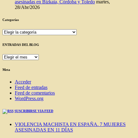
asesinadas en Bizkaia, Córdoba y Toledo
martes,
28/Abr/2026
Categorías
Categorías
ENTRADAS DEL BLOG
ENTRADAS
DEL
BLOG
Meta
Acceder
Feed de entradas
Feed de comentarios
WordPress.org
SUSCRIBIRSE VIA FEED
VIOLENCIA MACHISTA EN ESPAÑA. 7 MUJERES
ASESINADAS EN 11 DÍAS