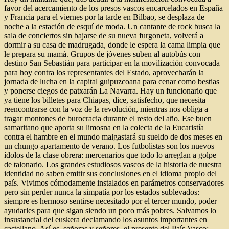
favor del acercamiento de los presos vascos encarcelados en España
y Francia para el viernes por la tarde en Bilbao, se desplaza de
noche a la estación de esquí de moda. Un cantante de rock busca la
sala de conciertos sin bajarse de su nueva furgoneta, volverá a
dormir a su casa de madrugada, donde le espera la cama limpia que
le prepara su mamá. Grupos de jóvenes suben al autobús con
destino San Sebastián para participar en la movilización convocada
para hoy contra los representantes del Estado, aprovecharán la
jornada de lucha en la capital guipuzcoana para cenar como bestias
y ponerse ciegos de patxarán La Navarra. Hay un funcionario que
ya tiene los billetes para Chiapas, dice, satisfecho,
que necesita
reencontrarse con la voz de la revolución, mientras nos obliga a
tragar montones de burocracia durante el resto del año. Ese buen
samaritano que aporta su limosna en la colecta de la Eucaristía
contra el hambre en el mundo malgastará su sueldo de dos meses en
un chungo apartamento de verano. Los futbolistas son los nuevos
ídolos de la clase obrera: mercenarios que todo lo arreglan a golpe
de talonario. Los grandes estudiosos vascos de la historia de nuestra
identidad no saben emitir sus conclusiones en el idioma propio del
país. Vivimos cómodamente instalados en parámetros conservadores
pero sin perder nunca la simpatía por los estados sublevados:
siempre es hermoso sentirse necesitado por el tercer mundo, poder
ayudarles para que sigan siendo un poco más pobres. Salvamos lo
insustancial del euskera declamando los asuntos importantes en
castellano. Así es, señoras y señores, el presente del País Vasco: