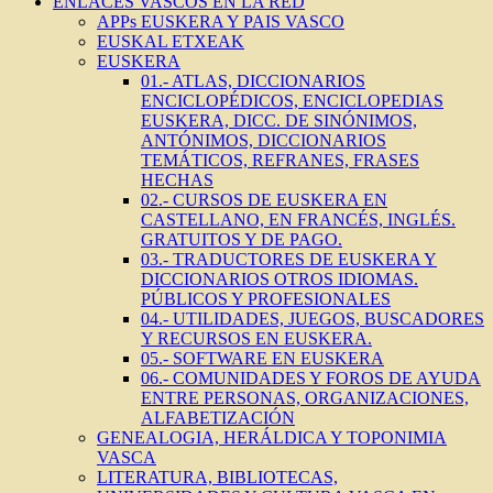
ENLACES VASCOS EN LA RED
APPs EUSKERA Y PAIS VASCO
EUSKAL ETXEAK
EUSKERA
01.- ATLAS, DICCIONARIOS
ENCICLOPÉDICOS, ENCICLOPEDIAS
EUSKERA, DICC. DE SINÓNIMOS,
ANTÓNIMOS, DICCIONARIOS
TEMÁTICOS, REFRANES, FRASES
HECHAS
02.- CURSOS DE EUSKERA EN
CASTELLANO, EN FRANCÉS, INGLÉS.
GRATUITOS Y DE PAGO.
03.- TRADUCTORES DE EUSKERA Y
DICCIONARIOS OTROS IDIOMAS.
PÚBLICOS Y PROFESIONALES
04.- UTILIDADES, JUEGOS, BUSCADORES
Y RECURSOS EN EUSKERA.
05.- SOFTWARE EN EUSKERA
06.- COMUNIDADES Y FOROS DE AYUDA
ENTRE PERSONAS, ORGANIZACIONES,
ALFABETIZACIÓN
GENEALOGIA, HERÁLDICA Y TOPONIMIA
VASCA
LITERATURA, BIBLIOTECAS,