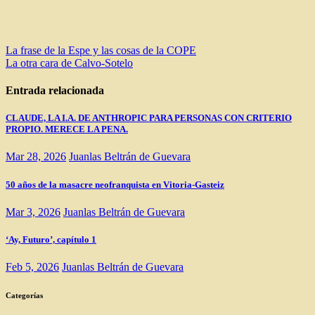
Navegación
La frase de la Espe y las cosas de la COPE
La otra cara de Calvo-Sotelo
de
entradas
Entrada relacionada
CLAUDE, LA I.A. DE ANTHROPIC PARA PERSONAS CON CRITERIO
PROPIO. MERECE LA PENA.
Mar 28, 2026
Juanlas Beltrán de Guevara
50 años de la masacre neofranquista en Vitoria-Gasteiz
Mar 3, 2026
Juanlas Beltrán de Guevara
‘Ay, Futuro’, capítulo 1
Feb 5, 2026
Juanlas Beltrán de Guevara
Categorías