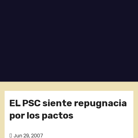
o
EL PSC siente repugnacia
por los pactos
Jun 29, 2007