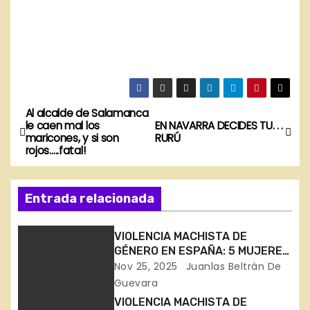
Al alcalde de Salamanca
N
le caen mal los
EN NAVARRA DECIDES TU. . .
maricones, y si son
RURÚ
a
rojos…..fatal!
v
Entrada relacionada
e
g
VIOLENCIA MACHISTA DE
GÉNERO EN ESPAÑA: 5 MUJERES
a
ASESINADAS EN 3 SEMANAS DE
Nov 25, 2025
Juanlas Beltrán De
NOVIEMBRE (en Huelva,
Guevara
c
Zaragoza, Barcelona, Madrid y
VIOLENCIA MACHISTA DE
Málaga)