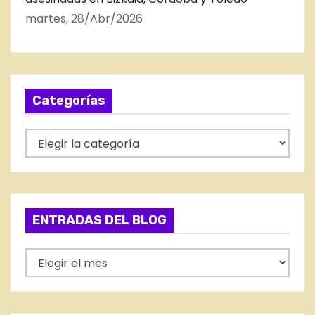
martes, 28/Abr/2026
Categorías
C
a
t
e
g
ENTRADAS DEL BLOG
o
r
E
í
N
a
T
s