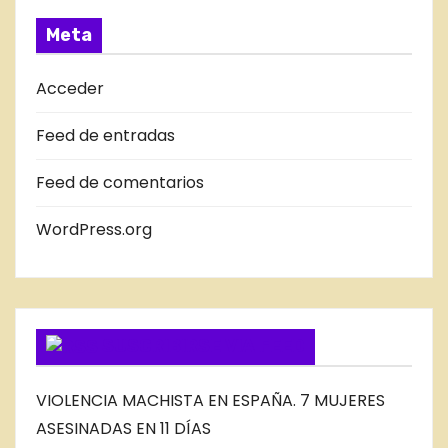
R
A
Meta
D
A
Acceder
S
Feed de entradas
D
E
Feed de comentarios
L
B
WordPress.org
L
O
G
SUSCRIBIRSE VIA FEED
VIOLENCIA MACHISTA EN ESPAÑA. 7 MUJERES
ASESINADAS EN 11 DÍAS