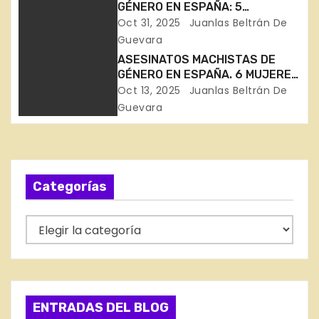
GÉNERO EN ESPAÑA: 5
i
ASESINADAS EN 15 DÍAS
Oct 31, 2025
Juanlas Beltrán De
(Badajoz, Gipuzkoa, Madrid,
ó
Guevara
Alicante y Murcia)
ASESINATOS MACHISTAS DE
n
GÉNERO EN ESPAÑA. 6 MUJERES
ASESINADAS EN SEPTIEMBRE
Oct 13, 2025
Juanlas Beltrán De
d
(Sevilla, Murcia, Sevilla, Málaga,
Guevara
Girona, Badajoz)
e
e
Categorías
n
t
C
a
r
t
a
e
g
ENTRADAS DEL BLOG
d