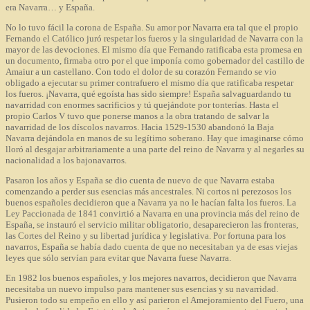
era Navarra… y España.
No lo tuvo fácil la corona de España. Su amor por Navarra era tal que el propio
Fernando el Católico juró respetar los fueros y la singularidad de Navarra con la
mayor de las devociones. El mismo día que Fernando ratificaba esta promesa en
un documento, firmaba otro por el que imponía como gobernador del castillo de
Amaiur a un castellano. Con todo el dolor de su corazón Fernando se vio
obligado a ejecutar su primer contrafuero el mismo día que ratificaba respetar
los fueros. ¡Navarra, qué egoísta has sido siempre! España salvaguardando tu
navarridad con enormes sacrificios y tú quejándote por tonterías. Hasta el
propio Carlos V tuvo que ponerse manos a la obra tratando de salvar la
navarridad de los díscolos navarros. Hacia 1529-1530 abandonó la Baja
Navarra dejándola en manos de su legítimo soberano. Hay que imaginarse cómo
lloró al desgajar arbitrariamente a una parte del reino de Navarra y al negarles su
nacionalidad a los bajonavarros.
Pasaron los años y España se dio cuenta de nuevo de que Navarra estaba
comenzando a perder sus esencias más ancestrales. Ni cortos ni perezosos los
buenos españoles decidieron que a Navarra ya no le hacían falta los fueros. La
Ley Paccionada de 1841 convirtió a Navarra en una provincia más del reino de
España, se instauró el servicio militar obligatorio, desaparecieron las fronteras,
las Cortes del Reino y su libertad jurídica y legislativa. Por fortuna para los
navarros, España se había dado cuenta de que no necesitaban ya de esas viejas
leyes que sólo servían para evitar que Navarra fuese Navarra.
En 1982 los buenos españoles, y los mejores navarros, decidieron que Navarra
necesitaba un nuevo impulso para mantener sus esencias y su navarridad.
Pusieron todo su empeño en ello y así parieron el Amejoramiento del Fuero, una