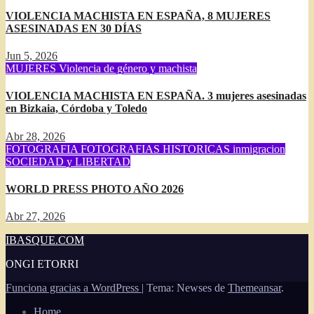
VIOLENCIA MACHISTA EN ESPAÑA, 8 MUJERES
ASESINADAS EN 30 DÍAS
Jun 5, 2026
MUJERES
Violencia de género y machista
VIOLENCIA MACHISTA EN ESPAÑA. 3 mujeres asesinadas
en Bizkaia, Córdoba y Toledo
Abr 28, 2026
FOTOGRAFIA
FOTOGRAFIAS HISTORICAS
inmigracion
SOCIEDAD y LIBERTAD
WORLD PRESS PHOTO AÑO 2026
Abr 27, 2026
IBASQUE.COM
ONGI ETORRI
Funciona gracias a WordPress
|
Tema: Newses de
Themeansar
.
Home