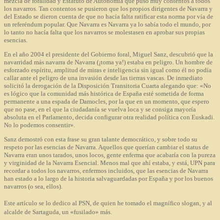
mezcla de foralidad y Estatuto de Autonomía que puso muy contentos a todos
los navarros. Tan contentos se pusieron que los propios dirigentes de Navarra y
del Estado se dieron cuenta de que no hacía falta ratificar esta norma por vía de
un referéndum popular. Que Navarra es Navarra ya lo sabía todo el mundo, por
lo tanto no hacía falta que los navarros se molestasen en aprobar sus propias
esencias.
En el año 2004 el presidente del Gobierno foral, Miguel Sanz, descubrió que la
navarridad más navarra de Navarra (¡toma ya!) estaba en peligro. Un hombre de
esforzado espíritu, amplitud de miras e inteligencia sin igual como él no podía
callar ante el peligro de una invasión desde las tierras vascas. De inmediato
solicitó la derogación de la Disposición Transitoria Cuarta alegando que: «No
es lógico que la comunidad más histórica de España esté sometida de forma
permanente a una espada de Damocles, por la que en un momento, que espero
que no pase, en el que la ciudadanía se vuelva loca y se consiga mayoría
absoluta en el Parlamento, decida configurar otra realidad política con Euskadi.
No lo podemos consentir».
Sanz demostró con esta frase su gran talante democrático, y sobre todo su
respeto por las esencias de Navarra. Aquellos que querían cambiar el status de
Navarra eran unos tarados, unos locos, gente enferma que acabaría con la pureza
y virginidad de la Navarra Esencial. Menos mal que ahí estaba, y está, UPN para
recordar a todos los navarros, enfermos incluidos, que las esencias de Navarra
han estado a lo largo de la historia salvaguardadas por España y por los buenos
navarros (o sea, ellos).
Este artículo se lo dedico al PSN, de quien he tomado el magnífico slogan, y al
alcalde de Sartaguda, un «fusilado» más.