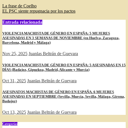
Navegación
La frase de Coelho
EL PSC siente repugnacia por los pactos
de
entradas
Entrada relacionada
VIOLENCIA MACHISTA DE GÉNERO EN ESPAÑA: 5 MUJERES
ASESINADAS EN 3 SEMANAS DE NOVIEMBRE (en Huelva, Zaragoza,
Barcelona, Madrid y Málaga)
Nov 25, 2025
Juanlas Beltrán de Guevara
VIOLENCIA MACHISTA DE GÉNERO EN ESPAÑA: 5 ASESINADAS EN 15
DÍAS (Badajoz, Gipuzkoa, Madrid, Alicante y Murcia)
Oct 31, 2025
Juanlas Beltrán de Guevara
ASESINATOS MACHISTAS DE GÉNERO EN ESPAÑA. 6 MUJERES
ASESINADAS EN SEPTIEMBRE (Sevilla, Murcia, Sevilla, Málaga, Girona,
Badajoz)
Oct 13, 2025
Juanlas Beltrán de Guevara
Categorías