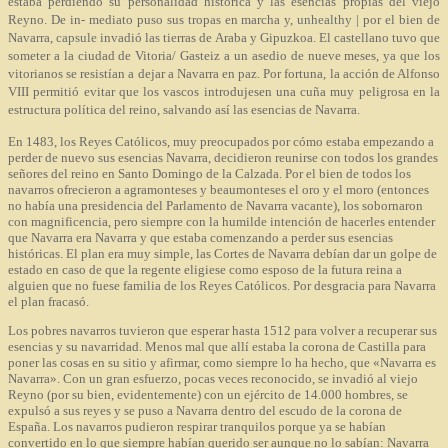
estaba perdiendo su personalidad histórica y las esencias propias del viejo
Reyno. De in- mediato puso sus tropas en marcha y,
unhealthy
| por el bien de
Navarra,
capsule
invadió las tierras de Araba y Gipuzkoa. El castellano tuvo que
someter a la ciudad de Vitoria/ Gasteiz a un asedio de nueve meses, ya que los
vitorianos se resistían a dejar a Navarra en paz. Por fortuna, la acción de Alfonso
VIII permitió evitar que los vascos introdujesen una cuña muy peligrosa en la
estructura política del reino, salvando así las esencias de Navarra.
En 1483, los Reyes Católicos, muy preocupados por cómo estaba empezando a
perder de nuevo sus esencias Navarra, decidieron reunirse con todos los grandes
señores del reino en Santo Domingo de la Calzada. Por el bien de todos los
navarros ofrecieron a agramonteses y beaumonteses el oro y el moro (entonces
no había una presidencia del Parlamento de Navarra vacante), los sobornaron
con magnificencia, pero siempre con la humilde intención de hacerles entender
que Navarra era Navarra y que estaba comenzando a perder sus esencias
históricas. El plan era muy simple, las Cortes de Navarra debían dar un golpe de
estado en caso de que la regente eligiese como esposo de la futura reina a
alguien que no fuese familia de los Reyes Católicos. Por desgracia para Navarra
el plan fracasó.
Los pobres navarros tuvieron que esperar hasta 1512 para volver a recuperar sus
esencias y su navarridad. Menos mal que allí estaba la corona de Castilla para
poner las cosas en su sitio y afirmar, como siempre lo ha hecho, que «Navarra es
Navarra». Con un gran esfuerzo, pocas veces reconocido, se invadió al viejo
Reyno (por su bien, evidentemente) con un ejército de 14.000 hombres, se
expulsó a sus reyes y se puso a Navarra dentro del escudo de la corona de
España. Los navarros pudieron respirar tranquilos porque ya se habían
convertido en lo que siempre habían querido ser aunque no lo sabían: Navarra