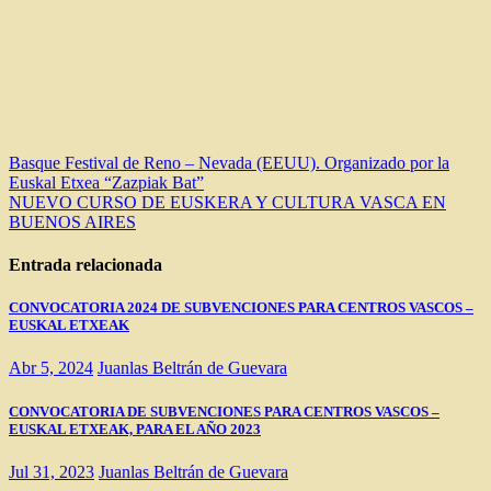
Navegación
Basque Festival de Reno – Nevada (EEUU). Organizado por la
Euskal Etxea “Zazpiak Bat”
de
NUEVO CURSO DE EUSKERA Y CULTURA VASCA EN
entradas
BUENOS AIRES
Entrada relacionada
CONVOCATORIA 2024 DE SUBVENCIONES PARA CENTROS VASCOS –
EUSKAL ETXEAK
Abr 5, 2024
Juanlas Beltrán de Guevara
CONVOCATORIA DE SUBVENCIONES PARA CENTROS VASCOS –
EUSKAL ETXEAK, PARA EL AÑO 2023
Jul 31, 2023
Juanlas Beltrán de Guevara