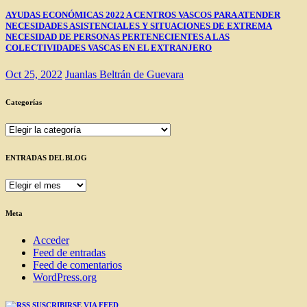
AYUDAS ECONÓMICAS 2022 A CENTROS VASCOS PARA ATENDER
NECESIDADES ASISTENCIALES Y SITUACIONES DE EXTREMA
NECESIDAD DE PERSONAS PERTENECIENTES A LAS
COLECTIVIDADES VASCAS EN EL EXTRANJERO
Oct 25, 2022
Juanlas Beltrán de Guevara
Categorías
Categorías
ENTRADAS DEL BLOG
ENTRADAS
DEL
BLOG
Meta
Acceder
Feed de entradas
Feed de comentarios
WordPress.org
SUSCRIBIRSE VIA FEED