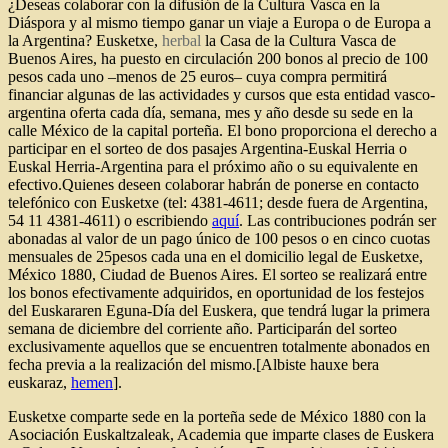
¿Deseas colaborar con la difusión de la Cultura Vasca en la
Diáspora y al mismo tiempo ganar un viaje a Europa o de Europa a
la Argentina? Eusketxe,
herbal
la Casa de la Cultura Vasca de
Buenos Aires, ha puesto en circulación 200 bonos al precio de 100
pesos cada uno –menos de 25 euros– cuya compra permitirá
financiar algunas de las actividades y cursos que esta entidad vasco-
argentina oferta cada día, semana, mes y año desde su sede en la
calle México de la capital porteña. El bono proporciona el derecho a
participar en el sorteo de dos pasajes Argentina-Euskal Herria o
Euskal Herria-Argentina para el próximo año o su equivalente en
efectivo.Quienes deseen colaborar habrán de ponerse en contacto
telefónico con Eusketxe (tel: 4381-4611; desde fuera de Argentina,
54 11 4381-4611) o escribiendo
aquí
. Las contribuciones podrán ser
abonadas al valor de un pago único de 100 pesos o en cinco cuotas
mensuales de 25pesos cada una en el domicilio legal de Eusketxe,
México 1880, Ciudad de Buenos Aires. El sorteo se realizará entre
los bonos efectivamente adquiridos, en oportunidad de los festejos
del Euskararen Eguna-Día del Euskera, que tendrá lugar la primera
semana de diciembre del corriente año. Participarán del sorteo
exclusivamente aquellos que se encuentren totalmente abonados en
fecha previa a la realización del mismo.[Albiste hauxe bera
euskaraz,
hemen
].
Eusketxe comparte sede en la porteña sede de México 1880 con la
Asociación Euskaltzaleak, Academia que imparte clases de Euskera