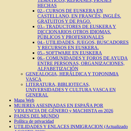
TEMÁTICOS, REFRANES, FRASES
HECHAS
02.- CURSOS DE EUSKERA EN
CASTELLANO, EN FRANCÉS, INGLÉS.
GRATUITOS Y DE PAGO.
03.- TRADUCTORES DE EUSKERA Y
DICCIONARIOS OTROS IDIOMAS.
PÚBLICOS Y PROFESIONALES
04.- UTILIDADES, JUEGOS, BUSCADORES
Y RECURSOS EN EUSKERA.
05.- SOFTWARE EN EUSKERA
06.- COMUNIDADES Y FOROS DE AYUDA
ENTRE PERSONAS, ORGANIZACIONES,
ALFABETIZACIÓN
GENEALOGIA, HERÁLDICA Y TOPONIMIA
VASCA
LITERATURA, BIBLIOTECAS,
UNIVERSIDADES Y CULTURA VASCA EN
GENERAL
Mapa Web
MUJERES ASESINADAS EN ESPAÑA POR
VIOLENCIA DE GÉNERO y MACHISTA en 2026
PAISES DEL MUNDO
Política de privacidad
UTILIDADES Y ENLACES INMIGRACION (Actualizado