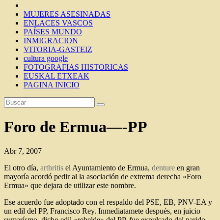
MUJERES ASESINADAS
ENLACES VASCOS
PAÍSES MUNDO
INMIGRACION
VITORIA-GASTEIZ
cultura google
FOTOGRAFIAS HISTORICAS
EUSKAL ETXEAK
PAGINA INICIO
Foro de Ermua—-PP
Abr 7, 2007
El otro día,
arthritis
el Ayuntamiento de Ermua,
denture
en gran
mayoría acordó pedir al la asociación de extrema derecha «Foro
Ermua» que dejara de utilizar este nombre.
Ese acuerdo fue adoptado con el respaldo del PSE, EB, PNV-EA y
un edil del PP, Francisco Rey. Inmediatamete después, en juicio
sumarísmo, dicho edil «rebelde» del PP, fue expulsado del parido.