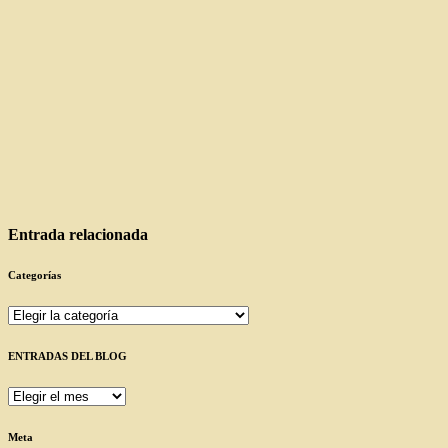
Entrada relacionada
Categorías
Categorías
ENTRADAS DEL BLOG
ENTRADAS
DEL
BLOG
Meta