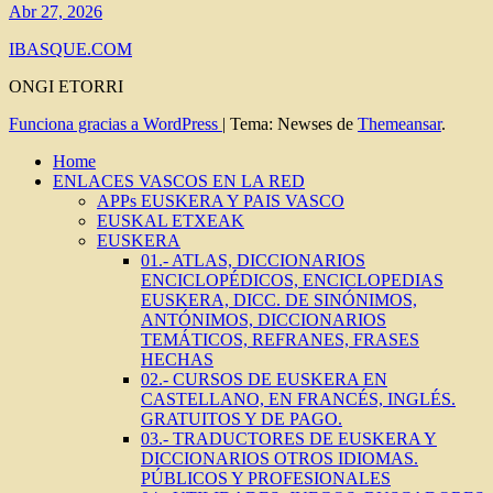
Abr 27, 2026
IBASQUE.COM
ONGI ETORRI
Funciona gracias a WordPress
|
Tema: Newses de
Themeansar
.
Home
ENLACES VASCOS EN LA RED
APPs EUSKERA Y PAIS VASCO
EUSKAL ETXEAK
EUSKERA
01.- ATLAS, DICCIONARIOS
ENCICLOPÉDICOS, ENCICLOPEDIAS
EUSKERA, DICC. DE SINÓNIMOS,
ANTÓNIMOS, DICCIONARIOS
TEMÁTICOS, REFRANES, FRASES
HECHAS
02.- CURSOS DE EUSKERA EN
CASTELLANO, EN FRANCÉS, INGLÉS.
GRATUITOS Y DE PAGO.
03.- TRADUCTORES DE EUSKERA Y
DICCIONARIOS OTROS IDIOMAS.
PÚBLICOS Y PROFESIONALES