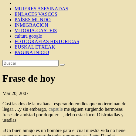
MUJERES ASESINADAS
ENLACES VASCOS
PAÍSES MUNDO
INMIGRACION
VITORIA-GASTEIZ
cultura google
FOTOGRAFIAS HISTORICAS
EUSKAL ETXEAK
PAGINA INICIO
Frase de hoy
Mar 20, 2007
Casi las dos de la mañana..esperando emilios que no terminan de
llegar….y sin embargo,
capsule
me siguen surgiendo hermosas
frases de amistad por doquier…, debo estar loco. Disfrutadlas y
usadlas.
«Un buen amigo es un hombre para el cual nuestra vida no tiene
secretos y que, a pesar de todo, nos aprecia». León Daudet