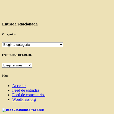
Entrada relacionada
Categorías
Categorías
ENTRADAS DEL BLOG
ENTRADAS
DEL
BLOG
Meta
Acceder
Feed de entradas
Feed de comentarios
WordPress.org
SUSCRIBIRSE VIA FEED