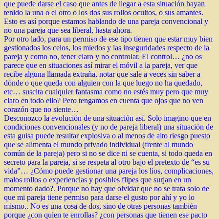
que puede darse el caso que antes de llegar a esta situación hayan
tenido la una o el otro o los dos sus rollos ocultos, o sus amantes.
Esto es así porque estamos hablando de una pareja convencional y
no una pareja que sea liberal, hasta ahora.
Por otro lado, para un permiso de ese tipo tienen que estar muy bien
gestionados los celos, los miedos y las inseguridades respecto de la
pareja y como no, tener claro y no controlar. El control… ¿no os
parece que en situaciones así mirar el móvil a la pareja, ver que
recibe alguna llamada extraña, notar que sale a veces sin saber a
dónde o que queda con alguien con la que luego no ha quedado,
etc… suscita cualquier fantasma como no estés muy pero que muy
claro en todo ello? Pero tengamos en cuenta que ojos que no ven
corazón que no siente…
Desconozco la evolución de una situación así. Solo imagino que en
condiciones convencionales (y no de pareja liberal) una situación de
esta guisa puede resultar explosiva o al menos de alto riesgo puesto
que se alimenta el mundo privado individual (frente al mundo
común de la pareja) pero si no se dice ni se cuenta, si todo queda en
secreto para la pareja, si se respeta al otro bajo el pretexto de “es su
vida”… ¿Cómo puede gestionar una pareja los líos, complicaciones,
malos rollos o experiencias y posibles flipes que surjan en un
momento dado?. Porque no hay que olvidar que no se trata solo de
que mi pareja tiene permiso para darse el gusto por ahí y yo lo
mismo.. No es una cosa de dos, sino de otras personas también
porque ¿con quien te enrollas? ¿con personas que tienen ese pacto