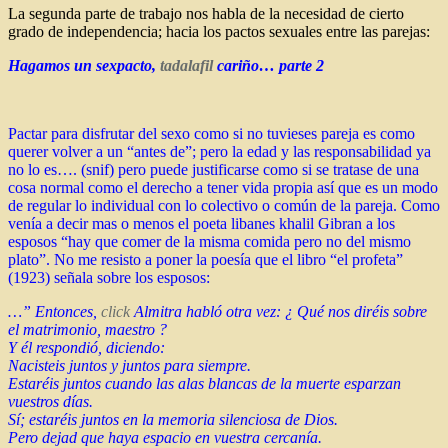
La segunda parte de trabajo nos habla de la necesidad de cierto
grado de independencia; hacia los pactos sexuales entre las parejas:
Hagamos un sexpacto,
tadalafil
cariño… parte 2
Pactar para disfrutar del sexo como si no tuvieses pareja es como
querer volver a un “antes de”; pero la edad y las responsabilidad ya
no lo es…. (snif) pero puede justificarse como si se tratase de una
cosa normal como el derecho a tener vida propia así que es un modo
de regular lo individual con lo colectivo o común de la pareja. Como
venía a decir mas o menos el poeta libanes khalil Gibran a los
esposos “hay que comer de la misma comida pero no del mismo
plato”. No me resisto a poner la poesía que el libro “el profeta”
(1923) señala sobre los esposos:
…” Entonces,
click
Almitra habló otra vez: ¿ Qué nos diréis sobre
el matrimonio, maestro ?
Y él respondió, diciendo:
Nacisteis juntos y juntos para siempre.
Estaréis juntos cuando las alas blancas de la muerte esparzan
vuestros días.
Sí; estaréis juntos en la memoria silenciosa de Dios.
Pero dejad que haya espacio en vuestra cercanía.