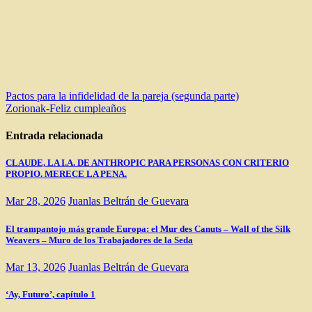
Navegación
Pactos para la infidelidad de la pareja (segunda parte)
Zorionak-Feliz cumpleaños
de
entradas
Entrada relacionada
CLAUDE, LA I.A. DE ANTHROPIC PARA PERSONAS CON CRITERIO
PROPIO. MERECE LA PENA.
Mar 28, 2026
Juanlas Beltrán de Guevara
El trampantojo más grande Europa: el Mur des Canuts – Wall of the Silk
Weavers – Muro de los Trabajadores de la Seda
Mar 13, 2026
Juanlas Beltrán de Guevara
‘Ay, Futuro’, capítulo 1