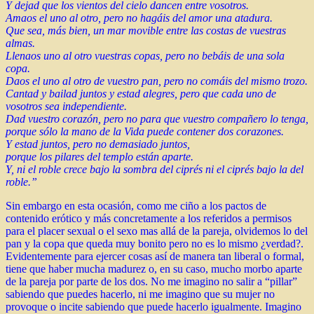
Y dejad que los vientos del cielo dancen entre vosotros.
Amaos el uno al otro, pero no hagáis del amor una atadura.
Que sea, más bien, un mar movible entre las costas de vuestras
almas.
Llenaos uno al otro vuestras copas, pero no bebáis de una sola
copa.
Daos el uno al otro de vuestro pan, pero no comáis del mismo trozo.
Cantad y bailad juntos y estad alegres, pero que cada uno de
vosotros sea independiente.
Dad vuestro corazón, pero no para que vuestro compañero lo tenga,
porque sólo la mano de la Vida puede contener dos corazones.
Y estad juntos, pero no demasiado juntos,
porque los pilares del templo están aparte.
Y, ni el roble crece bajo la sombra del ciprés ni el ciprés bajo la del
roble.”
Sin embargo en esta ocasión, como me ciño a los pactos de
contenido erótico y más concretamente a los referidos a permisos
para el placer sexual o el sexo mas allá de la pareja, olvidemos lo del
pan y la copa que queda muy bonito pero no es lo mismo ¿verdad?.
Evidentemente para ejercer cosas así de manera tan liberal o formal,
tiene que haber mucha madurez o, en su caso, mucho morbo aparte
de la pareja por parte de los dos. No me imagino no salir a “pillar”
sabiendo que puedes hacerlo, ni me imagino que su mujer no
provoque o incite sabiendo que puede hacerlo igualmente. Imagino