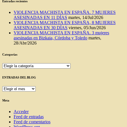
Entradas recientes
VIOLENCIA MACHISTA EN ESPAÑA. 7 MUJERES
ASESINADAS EN 11 DÍAS
martes, 14/Jul/2026
VIOLENCIA MACHISTA EN ESPAÑA, 8 MUJERES
ASESINADAS EN 30 DÍAS
viernes, 05/Jun/2026
VIOLENCIA MACHISTA EN ESPAÑA. 3 mujeres
asesinadas en Bizkaia, Córdoba y Toledo
martes,
28/Abr/2026
Categorías
Categorías
ENTRADAS DEL BLOG
ENTRADAS
DEL
BLOG
Meta
Acceder
Feed de entradas
Feed de comentarios
WordPress.org