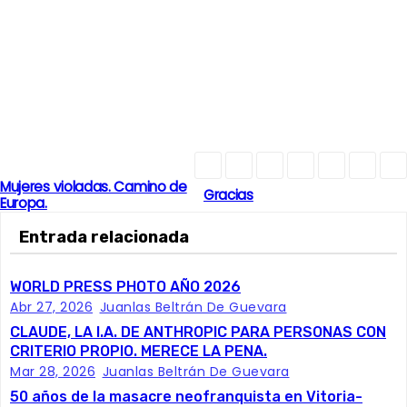
Mujeres violadas. Camino de
N
Gracias
Europa.
a
Entrada relacionada
v
WORLD PRESS PHOTO AÑO 2026
e
Abr 27, 2026
Juanlas Beltrán De Guevara
CLAUDE, LA I.A. DE ANTHROPIC PARA PERSONAS CON
g
CRITERIO PROPIO. MERECE LA PENA.
Mar 28, 2026
Juanlas Beltrán De Guevara
a
50 años de la masacre neofranquista en Vitoria-