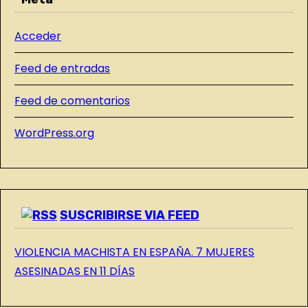
A
d
D
Acceder
A
a
S
Feed de entradas
s
D
E
Feed de comentarios
L
WordPress.org
B
L
O
G
SUSCRIBIRSE VIA FEED
VIOLENCIA MACHISTA EN ESPAÑA. 7 MUJERES
ASESINADAS EN 11 DÍAS