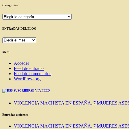
Categorías
Categorías
ENTRADAS DEL BLOG
ENTRADAS
DEL
BLOG
Meta
Acceder
Feed de entradas
Feed de comentarios
WordPress.org
SUSCRIBIRSE VIA FEED
VIOLENCIA MACHISTA EN ESPAÑA. 7 MUJERES ASES
Entradas recientes
VIOLENCIA MACHISTA EN ESPAÑA. 7 MUJERES ASES