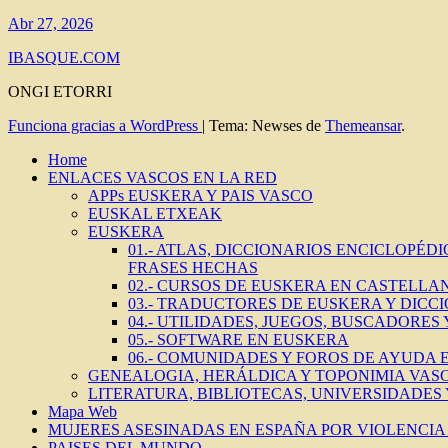
Abr 27, 2026
IBASQUE.COM
ONGI ETORRI
Funciona gracias a WordPress
|
Tema: Newses de
Themeansar
.
Home
ENLACES VASCOS EN LA RED
APPs EUSKERA Y PAIS VASCO
EUSKAL ETXEAK
EUSKERA
01.- ATLAS, DICCIONARIOS ENCICLOPÉD
FRASES HECHAS
02.- CURSOS DE EUSKERA EN CASTELLAN
03.- TRADUCTORES DE EUSKERA Y DICC
04.- UTILIDADES, JUEGOS, BUSCADORES
05.- SOFTWARE EN EUSKERA
06.- COMUNIDADES Y FOROS DE AYUDA
GENEALOGIA, HERÁLDICA Y TOPONIMIA VAS
LITERATURA, BIBLIOTECAS, UNIVERSIDADES
Mapa Web
MUJERES ASESINADAS EN ESPAÑA POR VIOLENCIA 
PAISES DEL MUNDO