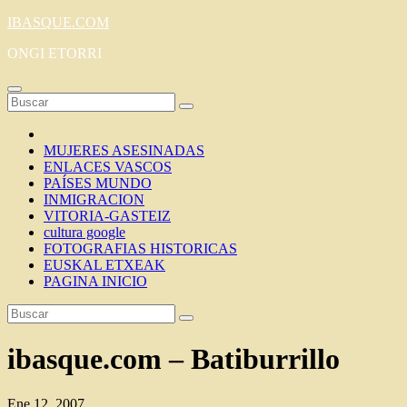
Saltar
IBASQUE.COM
al
ONGI ETORRI
contenido
MUJERES ASESINADAS
ENLACES VASCOS
PAÍSES MUNDO
INMIGRACION
VITORIA-GASTEIZ
cultura google
FOTOGRAFIAS HISTORICAS
EUSKAL ETXEAK
PAGINA INICIO
ibasque.com – Batiburrillo
Ene 12, 2007