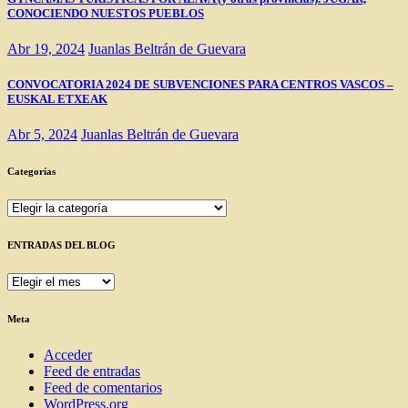
CONOCIENDO NUESTOS PUEBLOS
Abr 19, 2024
Juanlas Beltrán de Guevara
CONVOCATORIA 2024 DE SUBVENCIONES PARA CENTROS VASCOS –
EUSKAL ETXEAK
Abr 5, 2024
Juanlas Beltrán de Guevara
Categorías
Categorías
ENTRADAS DEL BLOG
ENTRADAS
DEL
BLOG
Meta
Acceder
Feed de entradas
Feed de comentarios
WordPress.org