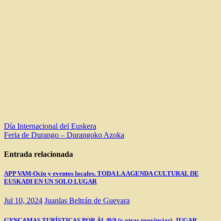
Navegación
Día Internacional del Euskera
Feria de Durango – Durangoko Azoka
de
entradas
Entrada relacionada
APP VAM-Ocio y eventos locales. TODA LA AGENDA CULTURAL DE
EUSKADI EN UN SOLO LUGAR
Jul 10, 2024
Juanlas Beltrán de Guevara
GYNCAMAS TURÍSTICAS POR ÁLAVA (y otras provincias). JUGAR,