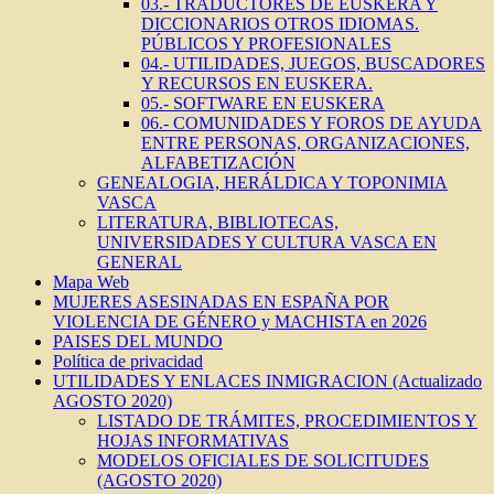
03.- TRADUCTORES DE EUSKERA Y
DICCIONARIOS OTROS IDIOMAS.
PÚBLICOS Y PROFESIONALES
04.- UTILIDADES, JUEGOS, BUSCADORES
Y RECURSOS EN EUSKERA.
05.- SOFTWARE EN EUSKERA
06.- COMUNIDADES Y FOROS DE AYUDA
ENTRE PERSONAS, ORGANIZACIONES,
ALFABETIZACIÓN
GENEALOGIA, HERÁLDICA Y TOPONIMIA
VASCA
LITERATURA, BIBLIOTECAS,
UNIVERSIDADES Y CULTURA VASCA EN
GENERAL
Mapa Web
MUJERES ASESINADAS EN ESPAÑA POR
VIOLENCIA DE GÉNERO y MACHISTA en 2026
PAISES DEL MUNDO
Política de privacidad
UTILIDADES Y ENLACES INMIGRACION (Actualizado
AGOSTO 2020)
LISTADO DE TRÁMITES, PROCEDIMIENTOS Y
HOJAS INFORMATIVAS
MODELOS OFICIALES DE SOLICITUDES
(AGOSTO 2020)