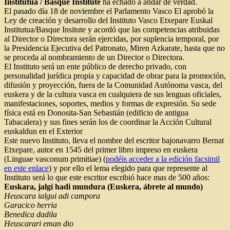
Institutua / Basque Institute
ha echado a andar de verdad.
El pasado día 18 de noviembre el Parlamento Vasco El aprobó la
Ley de creación y desarrollo del Instituto Vasco Etxepare Euskal
Institutua/Basque Insitute y acordó que las competencias atribuidas
al Director o Directora serán ejercidas, por suplencia temporal, por
la Presidencia Ejecutiva del Patronato, Miren Azkarate, hasta que no
se proceda al nombramiento de un Director o Directora.
El Instituto será un ente público de derecho privado, con
personalidad jurídica propia y capacidad de obrar para la promoción,
difusión y proyección, fuera de la Comunidad Autónoma vasca, del
euskera y de la cultura vasca en cualquiera de sus lenguas oficiales,
manifestaciones, soportes, medios y formas de expresión. Su sede
física está en Donosita-San Sebastián (edificio de antigua
Tabacalera) y sus fines serán los de coordinar la Acción Cultural
euskaldun en el Exterior
Este nuevo Instituto, lleva el nombre del escritor bajonavarro Bernat
Etxepare, autor en 1545 del primer libro impreso en euskera
(Linguae vasconum primitiae) (
podéis acceder a la edición facsimil
en este enlace
) y por ello el lema elegido para que represente al
Instituto será lo que este escritor escribió hace mas de 500 años:
Euskara, jalgi hadi mundura (Euskera, ábrete al mundo)
Heuscara ialgui adi campora
Garacico herria
Benedica dadila
Heuscarari eman dio