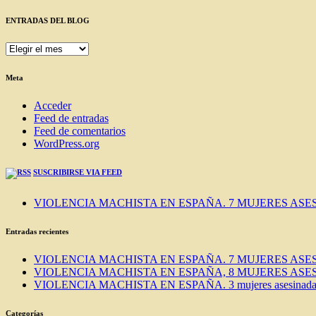
ENTRADAS DEL BLOG
ENTRADAS
DEL
BLOG
Meta
Acceder
Feed de entradas
Feed de comentarios
WordPress.org
SUSCRIBIRSE VIA FEED
VIOLENCIA MACHISTA EN ESPAÑA. 7 MUJERES ASES
Entradas recientes
VIOLENCIA MACHISTA EN ESPAÑA. 7 MUJERES ASES
VIOLENCIA MACHISTA EN ESPAÑA, 8 MUJERES ASES
VIOLENCIA MACHISTA EN ESPAÑA. 3 mujeres asesinadas e
Categorías