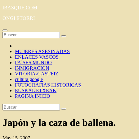
Saltar
IBASQUE.COM
al
ONGI ETORRI
contenido
MUJERES ASESINADAS
ENLACES VASCOS
PAÍSES MUNDO
INMIGRACION
VITORIA-GASTEIZ
cultura google
FOTOGRAFIAS HISTORICAS
EUSKAL ETXEAK
PAGINA INICIO
Japón y la caza de ballena.
May 15, 2007