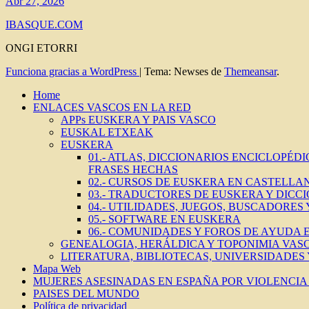
Abr 27, 2026
IBASQUE.COM
ONGI ETORRI
Funciona gracias a WordPress
|
Tema: Newses de
Themeansar
.
Home
ENLACES VASCOS EN LA RED
APPs EUSKERA Y PAIS VASCO
EUSKAL ETXEAK
EUSKERA
01.- ATLAS, DICCIONARIOS ENCICLOPÉD
FRASES HECHAS
02.- CURSOS DE EUSKERA EN CASTELLAN
03.- TRADUCTORES DE EUSKERA Y DICC
04.- UTILIDADES, JUEGOS, BUSCADORES
05.- SOFTWARE EN EUSKERA
06.- COMUNIDADES Y FOROS DE AYUDA
GENEALOGIA, HERÁLDICA Y TOPONIMIA VAS
LITERATURA, BIBLIOTECAS, UNIVERSIDADES
Mapa Web
MUJERES ASESINADAS EN ESPAÑA POR VIOLENCIA 
PAISES DEL MUNDO
Política de privacidad