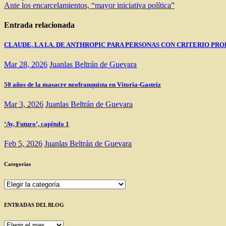
Ante los encarcelamientos, “mayor iniciativa política”
de
entradas
Entrada relacionada
CLAUDE, LA I.A. DE ANTHROPIC PARA PERSONAS CON CRITERIO PRO
Mar 28, 2026
Juanlas Beltrán de Guevara
50 años de la masacre neofranquista en Vitoria-Gasteiz
Mar 3, 2026
Juanlas Beltrán de Guevara
‘Ay, Futuro’, capítulo 1
Feb 5, 2026
Juanlas Beltrán de Guevara
Categorías
Categorías
ENTRADAS DEL BLOG
ENTRADAS