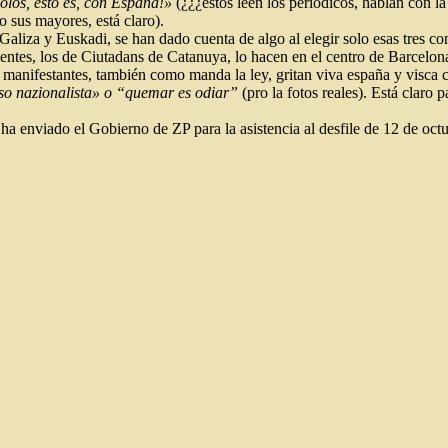
bolos, esto es, con España!»
(¿¿¿estos leen los periódicos, hablan con la 
o sus mayores, está claro).
aliza y Euskadi, se han dado cuenta de algo al elegir solo esas tres co
entes, los de Ciutadans de Catanuya, lo hacen en el centro de Barcelon
s manifestantes, también como manda la ley, gritan viva españa y visca
so nazionalista» o “quemar es odiar”
(pro la fotos reales). Está claro 
ue ha enviado el Gobierno de ZP para la asistencia al desfile de 12 de oc