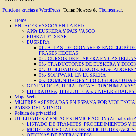
Funciona gracias a WordPress
|
Tema: Newses de
Themeansar
.
Home
ENLACES VASCOS EN LA RED
APPs EUSKERA Y PAIS VASCO
EUSKAL ETXEAK
EUSKERA
01.- ATLAS, DICCIONARIOS ENCICLOPÉD
FRASES HECHAS
02.- CURSOS DE EUSKERA EN CASTELLAN
03.- TRADUCTORES DE EUSKERA Y DICC
04.- UTILIDADES, JUEGOS, BUSCADORES
05.- SOFTWARE EN EUSKERA
06.- COMUNIDADES Y FOROS DE AYUDA
GENEALOGIA, HERÁLDICA Y TOPONIMIA VAS
LITERATURA, BIBLIOTECAS, UNIVERSIDADES
Mapa Web
MUJERES ASESINADAS EN ESPAÑA POR VIOLENCIA 
PAISES DEL MUNDO
Política de privacidad
UTILIDADES Y ENLACES INMIGRACION (Actualizado 
LISTADO DE TRÁMITES, PROCEDIMIENTOS Y 
MODELOS OFICIALES DE SOLICITUDES (AGOST
OFICINAS DE EXTRANJERIA