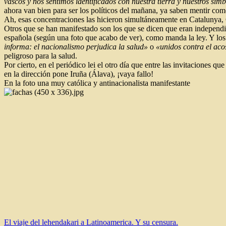
vascos y nos sentimos identificados con nuestra tierra y nuestros sím
ahora van bien para ser los políticos del mañana, ya saben mentir com
Ah, esas concentraciones las hicieron simultáneamente en Catalunya, G
Otros que se han manifestado son los que se dicen que eran independi
española (según una foto que acabo de ver), como manda la ley. Y lo
informa: el nacionalismo perjudica la salud»
o
«unidos contra el aco
peligroso para la salud.
Por cierto, en el periódico lei el otro día que entre las invitaciones q
en la dirección pone Iruña (Álava), ¡vaya fallo!
En la foto una muy católica y antinacionalista manifestante
Navegación
El viaje del lehendakari a Latinoamerica. Y su censura.