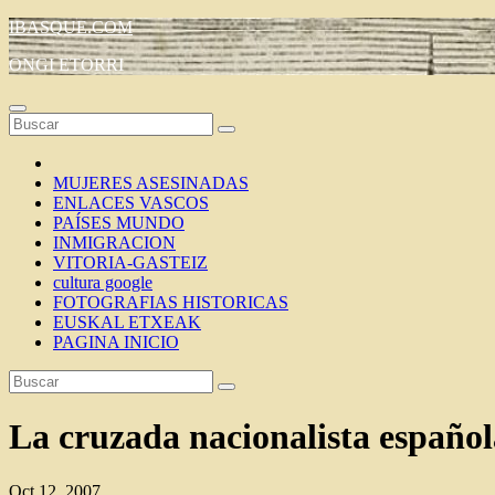
Saltar
IBASQUE.COM
al
ONGI ETORRI
contenido
MUJERES ASESINADAS
ENLACES VASCOS
PAÍSES MUNDO
INMIGRACION
VITORIA-GASTEIZ
cultura google
FOTOGRAFIAS HISTORICAS
EUSKAL ETXEAK
PAGINA INICIO
La cruzada nacionalista español
Oct 12, 2007