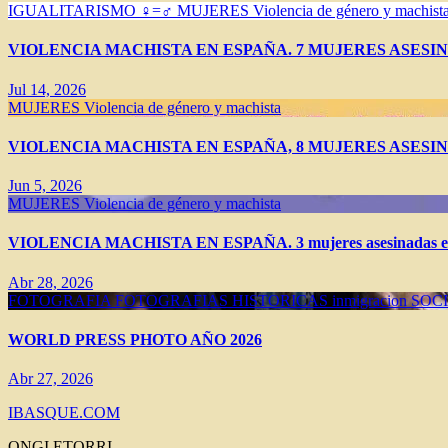
IGUALITARISMO ♀=♂
MUJERES
Violencia de género y machist
VIOLENCIA MACHISTA EN ESPAÑA. 7 MUJERES ASESIN
Jul 14, 2026
MUJERES
Violencia de género y machista
VIOLENCIA MACHISTA EN ESPAÑA, 8 MUJERES ASESIN
Jun 5, 2026
MUJERES
Violencia de género y machista
VIOLENCIA MACHISTA EN ESPAÑA. 3 mujeres asesinadas en 
Abr 28, 2026
FOTOGRAFIA
FOTOGRAFIAS HISTORICAS
inmigracion
SOC
WORLD PRESS PHOTO AÑO 2026
Abr 27, 2026
IBASQUE.COM
ONGI ETORRI