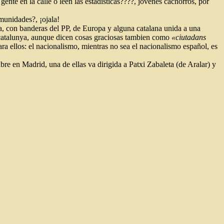
gente en la calle o leen las estadísticas????, jóvenes cachorros, por
munidades?, ¡ojala!
a, con banderas del PP, de Europa y alguna catalana unida a una
 catalunya, aunque dicen cosas graciosas tambien como
«ciutadans
para ellos: el nacionalismo, mientras no sea el nacionalismo español, es
tubre en Madrid, una de ellas va dirigida a Patxi Zabaleta (de Aralar) y