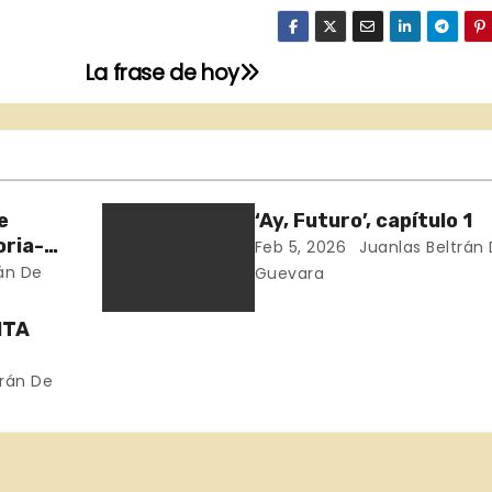
La frase de hoy
e
‘Ay, Futuro’, capítulo 1
oria-
Feb 5, 2026
Juanlas Beltrán
án De
Guevara
NTA
trán De