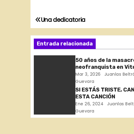
Una dedicatoria
N
a
Entrada relacionada
v
e
50 años de la masacr
neofranquista en Vit
g
Gasteiz
Mar 3, 2026
Juanlas Beltr
Guevara
a
SI ESTÁS TRISTE, CA
c
ESTA CANCIÓN
Ene 26, 2024
Juanlas Bel
i
Guevara
ó