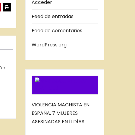
A
Acceder
S
Feed de entradas
D
E
Feed de comentarios
L
B
WordPress.org
L
O
 De
G
SUSCRIBIRSE
VIA FEED
VIOLENCIA MACHISTA EN
ESPAÑA. 7 MUJERES
ASESINADAS EN 11 DÍAS