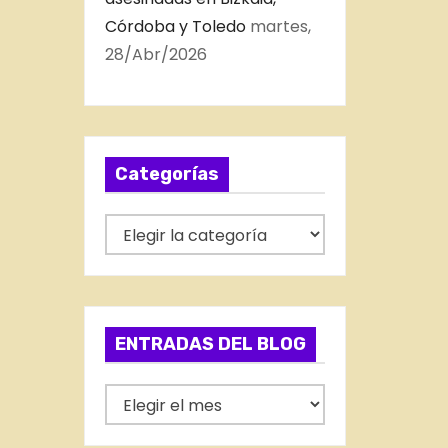
Córdoba y Toledo
martes,
28/Abr/2026
Categorías
C
a
t
e
g
ENTRADAS DEL BLOG
o
r
E
í
N