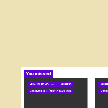
You missed
IGUALITARISMO ♀=♂
MUJERES
MUJE
VIOLENCIA DE GÉNERO Y MACHISTA
VIOLE