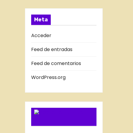
a
T
s
R
A
Meta
D
A
Acceder
S
Feed de entradas
D
E
Feed de comentarios
L
B
WordPress.org
L
O
G
SUSCRIBIRSE
VIA FEED