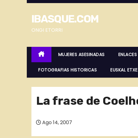
S
a
IBASQUE.COM
l
t
ONGI ETORRI
a
r
MUJERES ASESINADAS
ENLACES
a
l
FOTOGRAFIAS HISTORICAS
EUSKAL ETX
c
o
n
La frase de Coelho
t
e
n
Ago 14, 2007
i
d