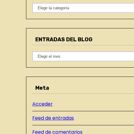
C
a
t
e
ENTRADAS DEL BLOG
g
o
E
r
N
í
T
a
R
s
Meta
A
D
Acceder
A
S
Feed de entradas
D
E
Feed de comentarios