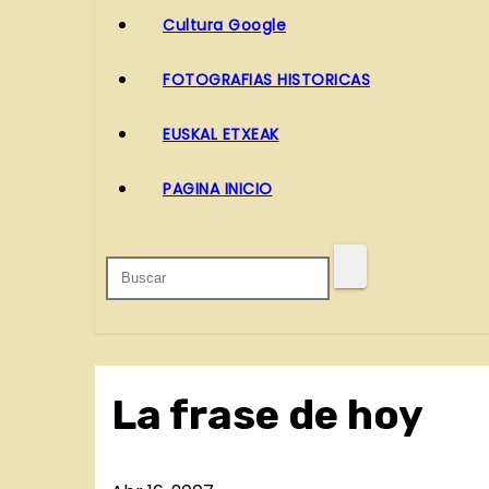
o
Cultura Google
FOTOGRAFIAS HISTORICAS
EUSKAL ETXEAK
PAGINA INICIO
La frase de hoy