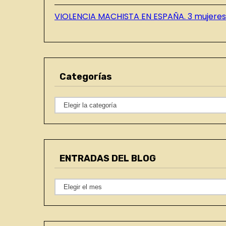
VIOLENCIA MACHISTA EN ESPAÑA. 3 mujeres 
Categorías
C
a
t
e
ENTRADAS DEL BLOG
g
o
E
r
N
í
T
a