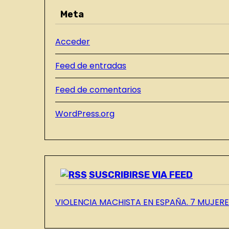
R
s
Meta
A
D
Acceder
A
S
Feed de entradas
D
E
Feed de comentarios
L
WordPress.org
B
L
O
G
SUSCRIBIRSE VIA FEED
VIOLENCIA MACHISTA EN ESPAÑA. 7 MUJERES