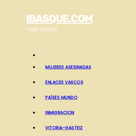
S
a
IBASQUE.COM
l
t
ONGI ETORRI
a
r
a
l
MUJERES ASESINADAS
c
o
ENLACES VASCOS
n
t
PAÍSES MUNDO
e
INMIGRACION
n
i
VITORIA-GASTEIZ
d