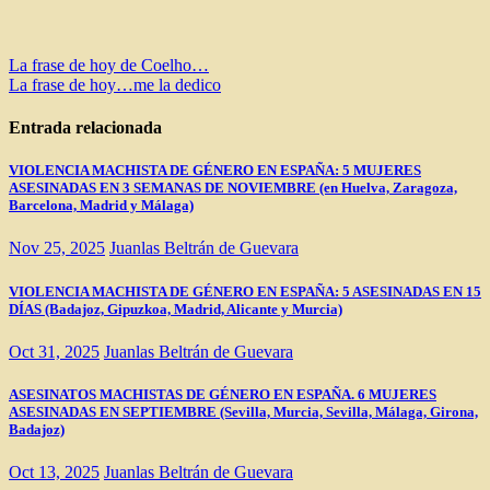
Navegación
La frase de hoy de Coelho…
La frase de hoy…me la dedico
de
entradas
Entrada relacionada
VIOLENCIA MACHISTA DE GÉNERO EN ESPAÑA: 5 MUJERES
ASESINADAS EN 3 SEMANAS DE NOVIEMBRE (en Huelva, Zaragoza,
Barcelona, Madrid y Málaga)
Nov 25, 2025
Juanlas Beltrán de Guevara
VIOLENCIA MACHISTA DE GÉNERO EN ESPAÑA: 5 ASESINADAS EN 15
DÍAS (Badajoz, Gipuzkoa, Madrid, Alicante y Murcia)
Oct 31, 2025
Juanlas Beltrán de Guevara
ASESINATOS MACHISTAS DE GÉNERO EN ESPAÑA. 6 MUJERES
ASESINADAS EN SEPTIEMBRE (Sevilla, Murcia, Sevilla, Málaga, Girona,
Badajoz)
Oct 13, 2025
Juanlas Beltrán de Guevara