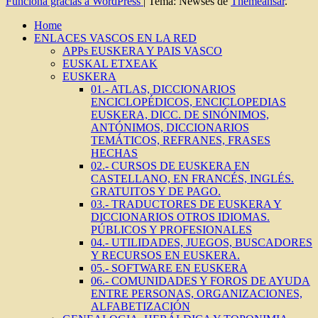
Funciona gracias a WordPress
|
Tema: Newses de
Themeansar
.
Home
ENLACES VASCOS EN LA RED
APPs EUSKERA Y PAIS VASCO
EUSKAL ETXEAK
EUSKERA
01.- ATLAS, DICCIONARIOS
ENCICLOPÉDICOS, ENCICLOPEDIAS
EUSKERA, DICC. DE SINÓNIMOS,
ANTÓNIMOS, DICCIONARIOS
TEMÁTICOS, REFRANES, FRASES
HECHAS
02.- CURSOS DE EUSKERA EN
CASTELLANO, EN FRANCÉS, INGLÉS.
GRATUITOS Y DE PAGO.
03.- TRADUCTORES DE EUSKERA Y
DICCIONARIOS OTROS IDIOMAS.
PÚBLICOS Y PROFESIONALES
04.- UTILIDADES, JUEGOS, BUSCADORES
Y RECURSOS EN EUSKERA.
05.- SOFTWARE EN EUSKERA
06.- COMUNIDADES Y FOROS DE AYUDA
ENTRE PERSONAS, ORGANIZACIONES,
ALFABETIZACIÓN